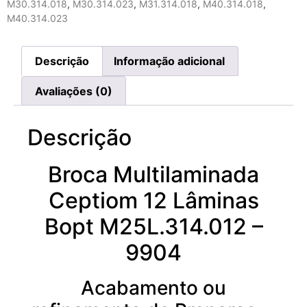
M30.314.018
,
M30.314.023
,
M31.314.018
,
M40.314.018
,
M40.314.023
Descrição
Informação adicional
Avaliações (0)
Descrição
Broca Multilaminada
Ceptiom 12 Lâminas
Bopt M25L.314.012 –
9904
Acabamento ou