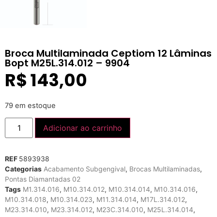
Broca Multilaminada Ceptiom 12 Lâminas
Bopt M25L.314.012 – 9904
R$
143,00
79 em estoque
Adicionar ao carrinho
REF
5893938
Categorias
Acabamento Subgengival
,
Brocas Multilaminadas
,
Pontas Diamantadas 02
Tags
M1.314.016
,
M10.314.012
,
M10.314.014
,
M10.314.016
,
M10.314.018
,
M10.314.023
,
M11.314.014
,
M17L.314.012
,
M23.314.010
,
M23.314.012
,
M23C.314.010
,
M25L.314.014
,