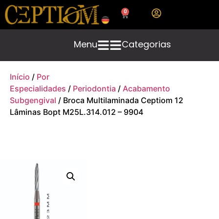
0
Menu
Categorias
Início
/
Por
Especialidades
/
Periodontia
/
Acabamento
Subgengival
/ Broca Multilaminada Ceptiom 12
Lâminas Bopt M25L.314.012 – 9904