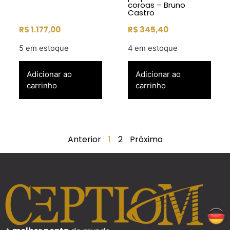
coroas – Bruno
Castro
R$
1.177,00
R$
345,40
5 em estoque
4 em estoque
Adicionar ao
Adicionar ao
carrinho
carrinho
Anterior
1
2
Próximo