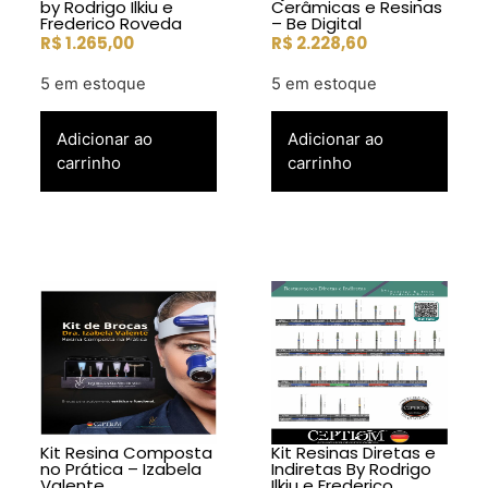
by Rodrigo Ilkiu e
Cerâmicas e Resinas
Frederico Roveda
– Be Digital
R$
1.265,00
R$
2.228,60
5 em estoque
5 em estoque
Adicionar ao
Adicionar ao
carrinho
carrinho
Kit Resina Composta
Kit Resinas Diretas e
no Prática – Izabela
Indiretas By Rodrigo
Valente
Ilkiu e Frederico