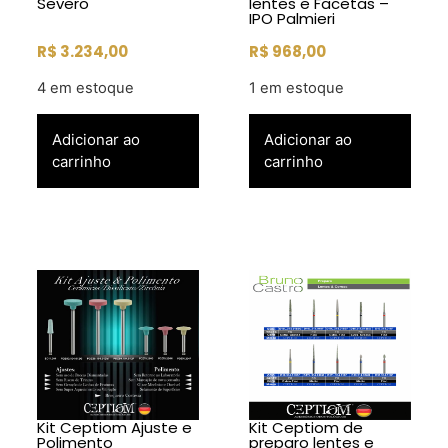
Severo
lentes e Facetas –
IPO Palmieri
R$
3.234,00
R$
968,00
4 em estoque
1 em estoque
Adicionar ao
Adicionar ao
carrinho
carrinho
Kit Ceptiom Ajuste e
Kit Ceptiom de
Polimento
preparo lentes e