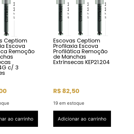
s Ceptiom
Escovas Ceptiom
xia Escova
Profilaxia Escova
ática Remoção
Profilática Remoção
nchas
de Manchas
ecas
Extrínsecas KEP21.204
4G c/ 3
es
00
R$
82,50
oque
19 em estoque
nar ao carrinho
Adicionar ao carrinho