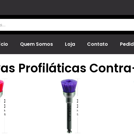
ício
Quem Somos
Loja
Contato
Pedid
as Profiláticas Contr