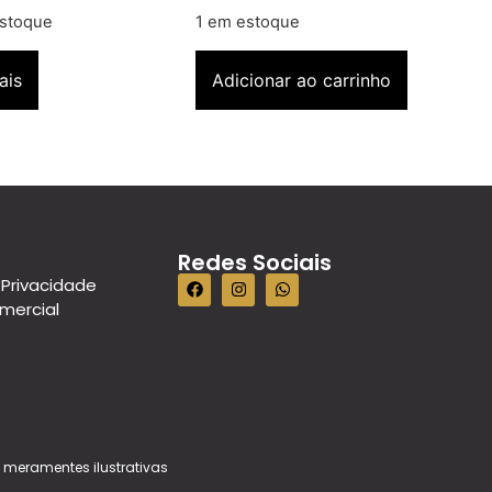
estoque
1 em estoque
ais
Adicionar ao carrinho
Redes Sociais
 Privacidade
omercial
 meramentes ilustrativas