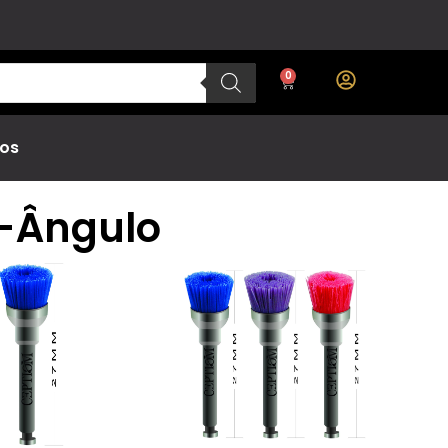
0
os
a-Ângulo