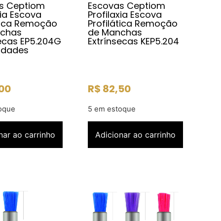
s Ceptiom
Escovas Ceptiom
xia Escova
Profilaxia Escova
ática Remoção
Profilática Remoção
nchas
de Manchas
secas EP5.204G
Extrínsecas KEP5.204
nidades
00
R$
82,50
oque
5 em estoque
nar ao carrinho
Adicionar ao carrinho