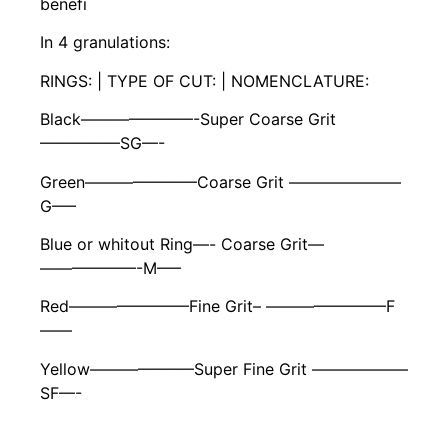
benefi
In 4 granulations:
RINGS: | TYPE OF CUT: | NOMENCLATURE:
Black———————-Super Coarse Grit
—————SG—-
Green———————Coarse Grit ———————
G—–
Blue or whitout Ring—- Coarse Grit—
——————-M—–
Red———————–Fine Grit– ———————–F
——
Yellow——————–Super Fine Grit ——————
SF—-