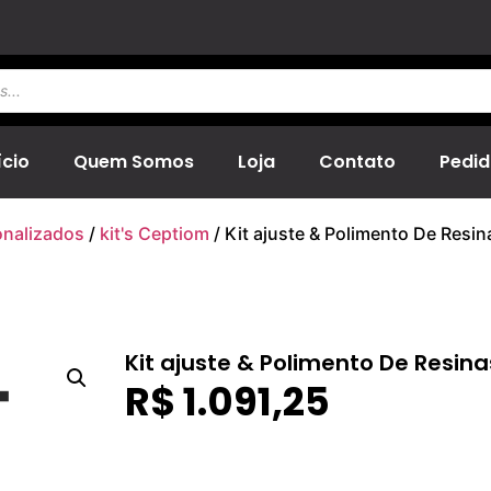
ício
Quem Somos
Loja
Contato
Pedid
onalizados
/
kit's Ceptiom
/ Kit ajuste & Polimento De Resi
Kit ajuste & Polimento De Resin
R$
1.091,25