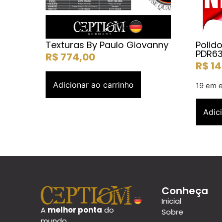
Texturas By Paulo Giovanny
Polid
PDR63
R$
774,00
R$
14
Adicionar ao carrinho
19 em 
Adic
Conheça
Inicial
A
melhor ponta
do
Sobre
mundo.