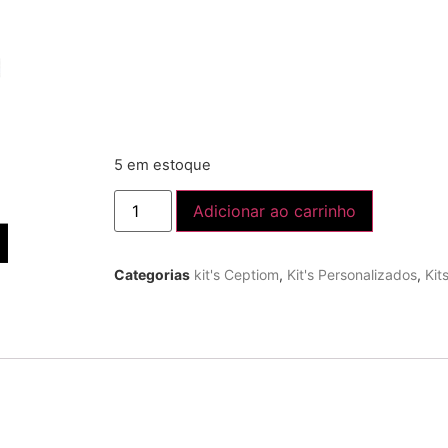
5 em estoque
Adicionar ao carrinho
Categorias
kit's Ceptiom
,
Kit's Personalizados
,
Kit