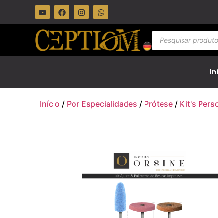
In
Início
/
Por Especialidades
/
Prótese
/
Kit's Pers