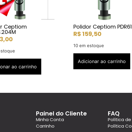
or Ceptiom
Polidor Ceptiom PDR61
.204M
R$
159,50
3,00
10 em estoque
estoque
Adicionar ao carrinho
ionar ao carrinho
Painel do Cliente
FAQ
Minha Conta
Política de
Carrinho
Política C