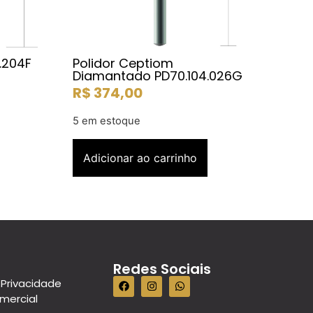
.204F
Polidor Ceptiom
Diamantado PD70.104.026G
R$
374,00
5 em estoque
Adicionar ao carrinho
Redes Sociais
 Privacidade
omercial