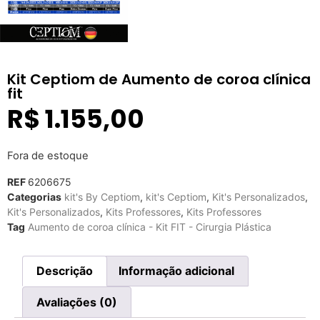
Kit Ceptiom de Aumento de coroa clínica
fit
R$
1.155,00
Fora de estoque
REF
6206675
Categorias
kit's By Ceptiom
,
kit's Ceptiom
,
Kit's Personalizados
,
Kit's Personalizados
,
Kits Professores
,
Kits Professores
Tag
Aumento de coroa clínica - Kit FIT - Cirurgia Plástica
Descrição
Informação adicional
Avaliações (0)