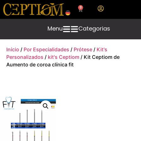
0
Menu
Categorias
Início
/
Por Especialidades
/
Prótese
/
Kit's
Personalizados
/
kit's Ceptiom
/ Kit Ceptiom de
Aumento de coroa clínica fit