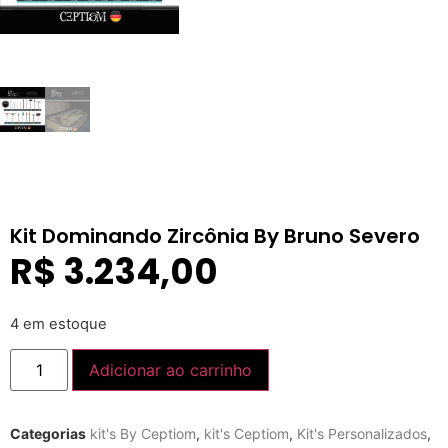
Kit Dominando Zircônia By Bruno Severo
R$
3.234,00
4 em estoque
Adicionar ao carrinho
Categorias
kit's By Ceptiom
,
kit's Ceptiom
,
Kit's Personalizados
,