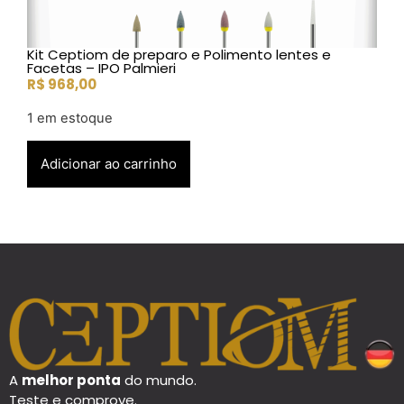
Kit Ceptiom de preparo e Polimento lentes e
Facetas – IPO Palmieri
R$
968,00
1 em estoque
Adicionar ao carrinho
A
melhor ponta
do mundo.
Teste e comprove.