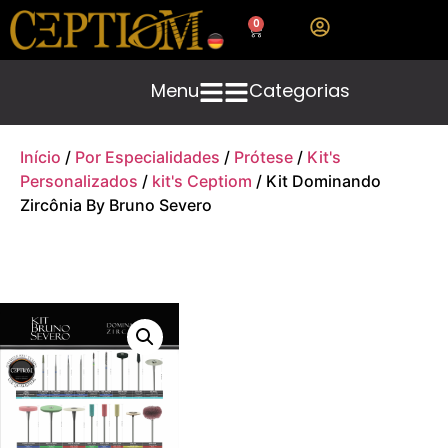
0
Menu
Categorias
Início
/
Por Especialidades
/
Prótese
/
Kit's
Personalizados
/
kit's Ceptiom
/ Kit Dominando
Zircônia By Bruno Severo