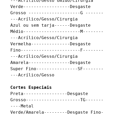
---Acrílico/Gesso Úmido/Cirurgia 

Verde------------------Desgaste 
Grosso --------------------G -------
---Acrílico/Gesso/Cirurgia 

Azul ou sem tarja------Desgaste 
Médio----------------------M--------
---Acrílico/Gesso/Cirurgia 

Vermelha---------------Desgaste 
Fino-----------------------F--------
---Acrílico/Gesso/Cirurgia 

Amarela----------------Desgaste 
Super Fino----------------SF--------
---Acrílico/Gesso 

Cortes Especiais
Preta-----------------Desgaste 
Grosso---------------------TG-------
----Metal

Verde/Amarela---------Desgaste Fino-