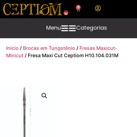
0
Menu
Categorias
Início
/
Brocas em Tungstênio
/
Fresas Maxicut-
Minicut
/ Fresa Maxi Cut Ceptiom H10.104.031M