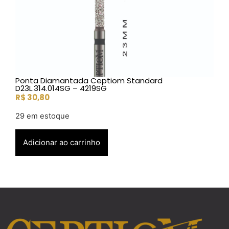
Ponta Diamantada Ceptiom Standard
D23L.314.014SG – 4219SG
R$
30,80
29 em estoque
Adicionar ao carrinho