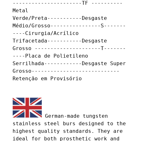
----------------------TF ----------
Metal

Verde/Preta-----------Desgaste 
Médio/Grosso----------------S-------
----Cirurgia/Acrílico

Trifacetada-----------Desgaste 
Grosso ---------------------T-------
----Placa de Polietileno

Serrilhada------------Desgaste Super 
Grosso----------------------------
Retenção em Provisório

 German-made tungsten 
stainless steel burs designed to the 
highest quality standards. They are 
ideal for both prosthetic work and 