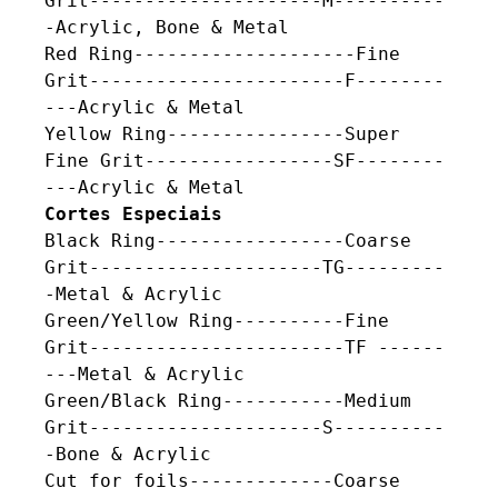
Grit---------------------M----------
-Acrylic, Bone & Metal

Red Ring--------------------Fine 
Grit-----------------------F--------
---Acrylic & Metal

Yellow Ring----------------Super 
Fine Grit-----------------SF--------
Cortes Especiais
Black Ring-----------------Coarse 
Grit---------------------TG---------
-Metal & Acrylic

Green/Yellow Ring----------Fine 
Grit-----------------------TF ------
---Metal & Acrylic

Green/Black Ring-----------Medium 
Grit---------------------S----------
-Bone & Acrylic  

Cut for foils-------------Coarse 