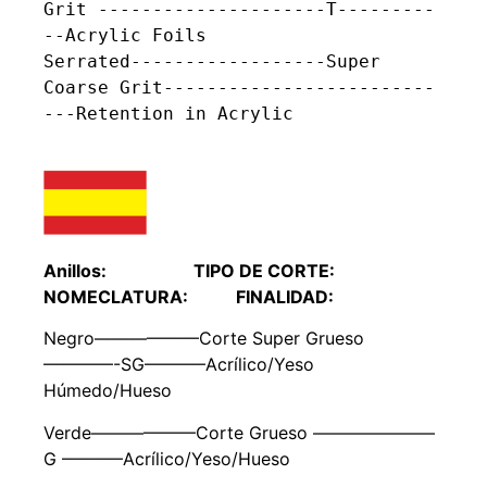
Grit ---------------------T---------
--Acrylic Foils

Serrated------------------Super 
Coarse Grit-------------------------
---Retention in Acrylic

Anillos: TIPO DE CORTE:
NOMECLATURA: FINALIDAD:
Negro——————Corte Super Grueso
————-SG———–Acrílico/Yeso
Húmedo/Hueso
Verde——————Corte Grueso ———————
G ———–Acrílico/Yeso/Hueso