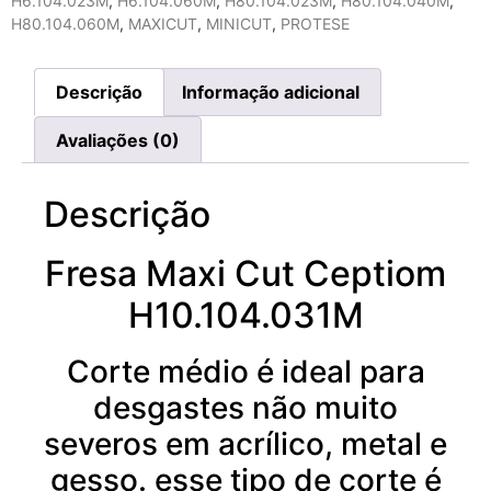
H6.104.023M
,
H6.104.060M
,
H80.104.023M
,
H80.104.040M
,
H80.104.060M
,
MAXICUT
,
MINICUT
,
PROTESE
Descrição
Informação adicional
Avaliações (0)
Descrição
Fresa Maxi Cut Ceptiom
H10.104.031M
Corte médio é ideal para
desgastes não muito
severos em acrílico, metal e
gesso. esse tipo de corte é