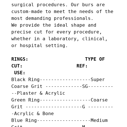
surgical procedures. Our burs are 
custom-made to meet the needs of the 
most demanding professionals.

We provide the ideal shape and 
precise cut for every procedure, 
whether in a laboratory, clinical, 
or hospital setting.

RINGS:                    TYPE OF 
CUT:                   REF:          
 USE:
Black Ring------------------Super 
Coarse Grit -------------SG---------
--Plaster & Acrylic

Green Ring------------------Coarse 
Grit --------------------G ---------
-Acrylic & Bone

Blue Ring-------------------Medium 