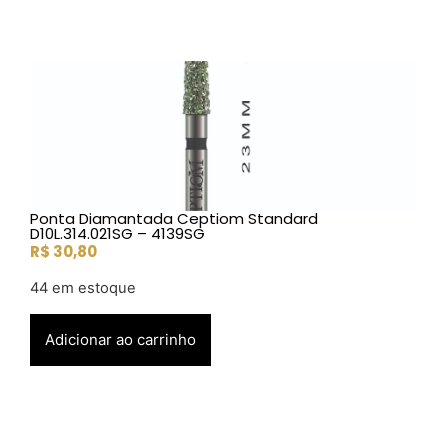
Ponta Diamantada Ceptiom Standard
D10L.314.021SG – 4139SG
R$
30,80
44 em estoque
Adicionar ao carrinho