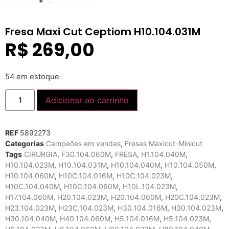
Fresa Maxi Cut Ceptiom H10.104.031M
R$
269,00
54 em estoque
Adicionar ao carrinho
REF
5892273
Categorias
Campeões em vendas
,
Fresas Maxicut-Minicut
Tags
CIRURGIA
,
F30.104.060M
,
FRESA
,
H1.104.040M
,
H10.104.023M
,
H10.104.031M
,
H10.104.040M
,
H10.104.050M
,
H10.104.060M
,
H10C.104.016M
,
H10C.104.023M
,
H10C.104.040M
,
H10C.104.060M
,
H10L.104.023M
,
H17.104.060M
,
H20.104.023M
,
H20.104.060M
,
H20C.104.023M
,
H23.104.023M
,
H23C.104.023M
,
H30.104.016M
,
H30.104.023M
,
H30.104.040M
,
H40.104.060M
,
H5.104.016M
,
H5.104.023M
,