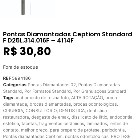
Pontas Diamantadas Ceptiom Standard
F D25L.314.016F – 4114F
R$
30,80
Fora de estoque
REF
5894186
Categorias
Pontas Diamantadas 02
,
Pontas Diamantadas
Standard
,
Por Formatos Standard
,
Por Granulações Standard
Tags
acabamento de resina foto
,
ALTA ROTAÇÃO
,
broca
diamantada
,
brocas diamantadas
,
brocas odontológicas
,
CIRURGIA
,
CONSULTÓRIO
,
DENTISTICA
,
dentistica
restauradora
,
desgaste de emax
,
dissilicato de littio
,
endodontia
,
estética
,
facetas
,
fragmentos cerâmicos
,
laminados
,
lentes de
contato
,
melhor preço
,
para preparo de prótese
,
periodontia
,
Pontas diamantadas Ceptiom
,
pontas odontológicas
,
PROTESE
,