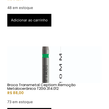
48 em estoque
Adicionar ao carrinho
Broca Transmetal Ceptiom Remoção
Metalocerânica T20G.314.012
R$
88,00
73 em estoque