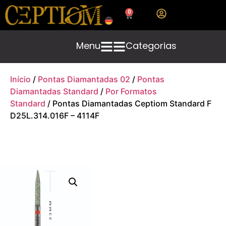
0
Menu
Categorias
Início
/
Pontas Diamantadas 02
/
Pontas
Diamantadas Standard
/
Por Formatos
Standard
/ Pontas Diamantadas Ceptiom Standard F
D25L.314.016F – 4114F