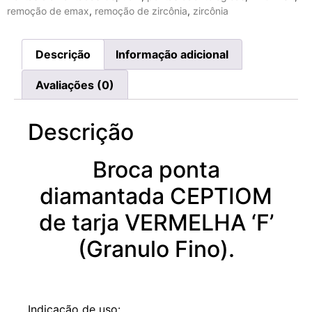
remoção de emax
,
remoção de zircônia
,
zircônia
Descrição
Informação adicional
Avaliações (0)
Descrição
Broca ponta
diamantada CEPTIOM
de tarja VERMELHA ‘F’
(Granulo Fino).
Indicação de uso: