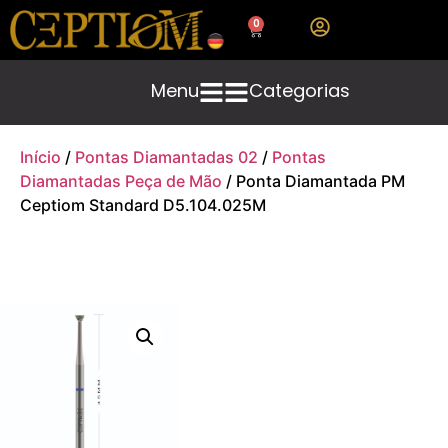
0
Menu
Categorias
Início
/
Pontas Diamantadas 02
/
Pontas
Diamantadas Peça de Mão
/ Ponta Diamantada PM
Ceptiom Standard D5.104.025M