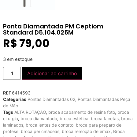
Ponta Diamantada PM Ceptiom
Standard D5.104.025M
R$
79,00
3 em estoque
Adicionar ao carrinho
REF
6414593
Categorias
Pontas Diamantadas 02
,
Pontas Diamantadas Peça
de Mão
Tags
ALTA ROTAÇÃO
,
broca acabamento de resina foto
,
broca
cirurgia
,
broca diamantada
,
broca estética
,
broca facetas
,
broca
laminados
,
broca lentes de contato
,
broca para preparo de
prótese
,
broca pericmáceas
,
broca remoção de emax
,
Broca