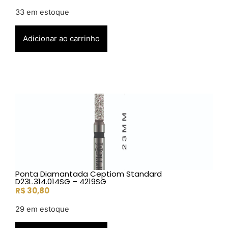
33 em estoque
Adicionar ao carrinho
Ponta Diamantada Ceptiom Standard
D23L.314.014SG – 4219SG
R$
30,80
29 em estoque