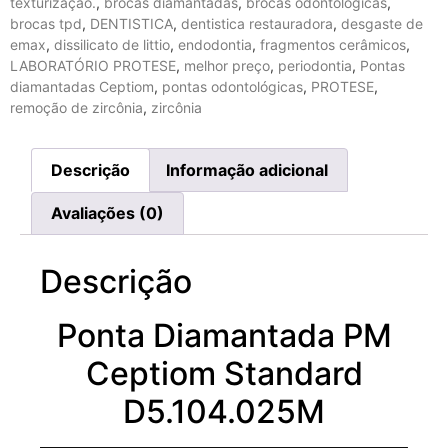
texturização.
,
brocas diamantadas
,
brocas odontológicas
,
brocas tpd
,
DENTISTICA
,
dentistica restauradora
,
desgaste de
emax
,
dissilicato de littio
,
endodontia
,
fragmentos cerâmicos
,
LABORATÓRIO PROTESE
,
melhor preço
,
periodontia
,
Pontas
diamantadas Ceptiom
,
pontas odontológicas
,
PROTESE
,
remoção de zircônia
,
zircônia
Descrição
Informação adicional
Avaliações (0)
Descrição
Ponta Diamantada PM
Ceptiom Standard
D5.104.025M