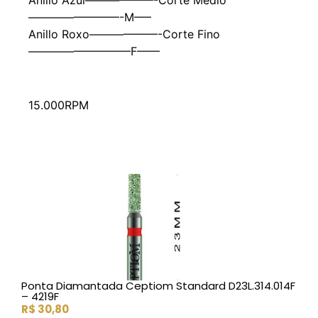
————————-M—–
Anillo Roxo——————-Corte Fino
—————————F——
15.000RPM
Ponta Diamantada Ceptiom Standard D23L.314.014F
– 4219F
R$
30,80