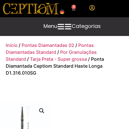
0
Menu
Categorias
Início
/
Pontas Diamantadas 02
/
Pontas
Diamantadas Standard
/
Por Granulações
Standard
/
Tarja Preta - Super grossa
/ Ponta
Diamantada Ceptiom Standard Haste Longa
D1.316.010SG