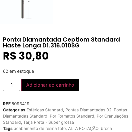
Ponta Diamantada Ceptiom Standard
Haste Longa D1.316.010SG
R$
30,80
62 em estoque
Adicionar ao carrinho
REF
6093419
Categorias
Esféricas Standard
,
Pontas Diamantadas 02
,
Pontas
Diamantadas Standard
,
Por Formatos Standard
,
Por Granulações
Standard
,
Tarja Preta - Super grossa
Tags
acabamento de resina foto
,
ALTA ROTAÇÃO
,
broca