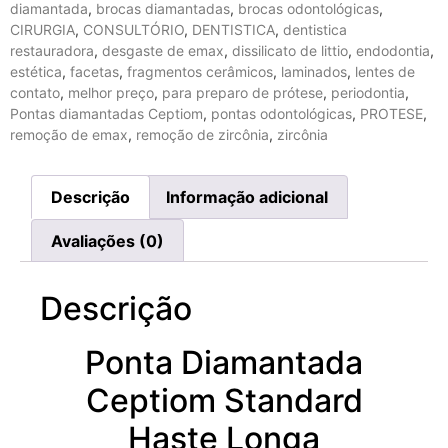
diamantada
,
brocas diamantadas
,
brocas odontológicas
,
CIRURGIA
,
CONSULTÓRIO
,
DENTISTICA
,
dentistica
restauradora
,
desgaste de emax
,
dissilicato de littio
,
endodontia
,
estética
,
facetas
,
fragmentos cerâmicos
,
laminados
,
lentes de
contato
,
melhor preço
,
para preparo de prótese
,
periodontia
,
Pontas diamantadas Ceptiom
,
pontas odontológicas
,
PROTESE
,
remoção de emax
,
remoção de zircônia
,
zircônia
Descrição
Informação adicional
Avaliações (0)
Descrição
Ponta Diamantada
Ceptiom Standard
Haste Longa