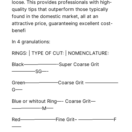
loose. This provides professionals with high-
quality tips that outperform those typically
found in the domestic market, all at an
attractive price, guaranteeing excellent cost-
benefi
In 4 granulations:
RINGS: | TYPE OF CUT: | NOMENCLATURE:
Black———————-Super Coarse Grit
—————SG—-
Green———————Coarse Grit ———————
G—–
Blue or whitout Ring—- Coarse Grit—
——————-M—–
Red———————–Fine Grit– ———————–F
——