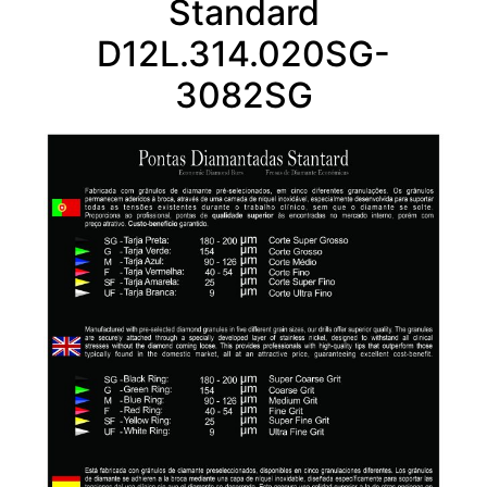
Standard
D12L.314.020SG-
3082SG