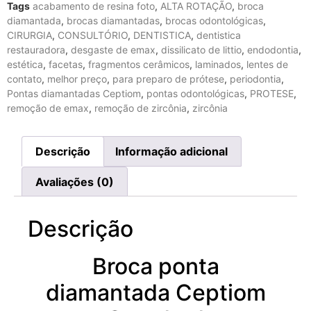
Tags
acabamento de resina foto
,
ALTA ROTAÇÃO
,
broca
diamantada
,
brocas diamantadas
,
brocas odontológicas
,
CIRURGIA
,
CONSULTÓRIO
,
DENTISTICA
,
dentistica
restauradora
,
desgaste de emax
,
dissilicato de littio
,
endodontia
,
estética
,
facetas
,
fragmentos cerâmicos
,
laminados
,
lentes de
contato
,
melhor preço
,
para preparo de prótese
,
periodontia
,
Pontas diamantadas Ceptiom
,
pontas odontológicas
,
PROTESE
,
remoção de emax
,
remoção de zircônia
,
zircônia
Descrição
Informação adicional
Avaliações (0)
Descrição
Broca ponta
diamantada Ceptiom