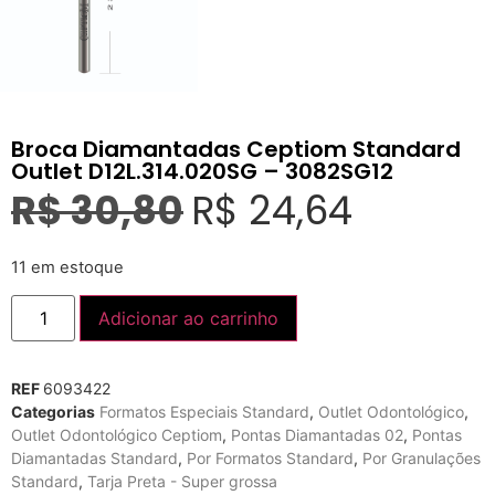
Broca Diamantadas Ceptiom Standard
Outlet D12L.314.020SG – 3082SG12
R$
30,80
R$
24,64
11 em estoque
Adicionar ao carrinho
REF
6093422
Categorias
Formatos Especiais Standard
,
Outlet Odontológico
,
Outlet Odontológico Ceptiom
,
Pontas Diamantadas 02
,
Pontas
Diamantadas Standard
,
Por Formatos Standard
,
Por Granulações
Standard
,
Tarja Preta - Super grossa