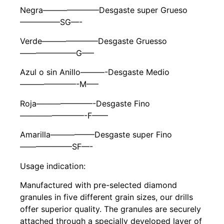
Negra———————Desgaste super Grueso
—————SG—-
Verde———————Desgaste Gruesso
———————G—–
Azul o sin Anillo———-Desgaste Medio
———————-M—–
Roja———————-Desgaste Fino
————————-F——
Amarilla—————–Desgaste super Fino
——————–SF—-
Usage indication:
Manufactured with pre-selected diamond
granules in five different grain sizes, our drills
offer superior quality. The granules are securely
attached through a specially developed layer of