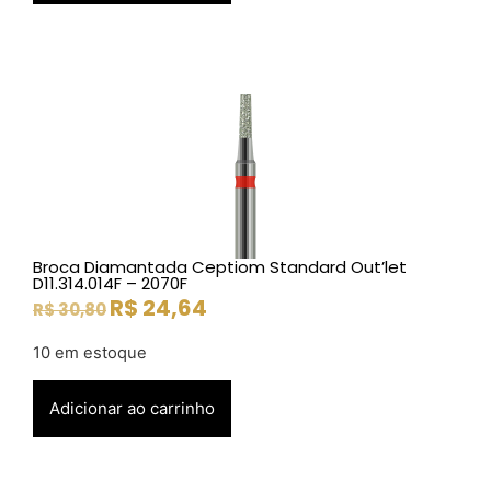
Broca Diamantada Ceptiom Standard Out’let
D11.314.014F – 2070F
R$
24,64
R$
30,80
10 em estoque
Adicionar ao carrinho