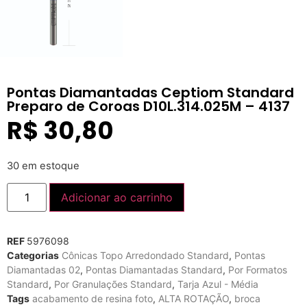
Pontas Diamantadas Ceptiom Standard
Preparo de Coroas D10L.314.025M – 4137
R$
30,80
30 em estoque
Adicionar ao carrinho
REF
5976098
Categorias
Cônicas Topo Arredondado Standard
,
Pontas
Diamantadas 02
,
Pontas Diamantadas Standard
,
Por Formatos
Standard
,
Por Granulações Standard
,
Tarja Azul - Média
Tags
acabamento de resina foto
,
ALTA ROTAÇÃO
,
broca