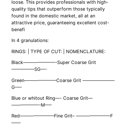
loose. This provides professionals with high-
quality tips that outperform those typically
found in the domestic market, all at an
attractive price, guaranteeing excellent cost-
benefi
In 4 granulations:
RINGS: | TYPE OF CUT: | NOMENCLATURE:
Black———————-Super Coarse Grit
—————SG—-
Green———————Coarse Grit ———————
G—–
Blue or whitout Ring—- Coarse Grit—
——————-M—–
Red———————–Fine Grit– ———————–F
——