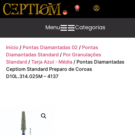
0
Menu
Categorias
Início
/
Pontas Diamantadas 02
/
Pontas
Diamantadas Standard
/
Por Granulações
Standard
/
Tarja Azul - Média
/ Pontas Diamantadas
Ceptiom Standard Preparo de Coroas
D10L.314.025M – 4137