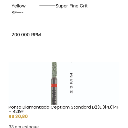
Yellow——————–Super Fine Grit ——————
SF—-
200.000 RPM
Ponta Diamantada Ceptiom Standard D23L.314.014F
– 4219F
R$
30,80
33 em estoque