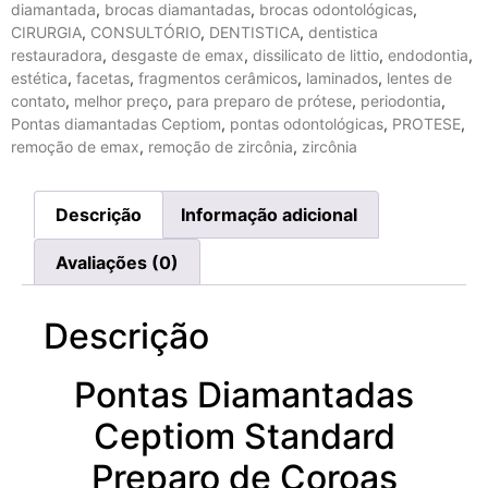
diamantada
,
brocas diamantadas
,
brocas odontológicas
,
CIRURGIA
,
CONSULTÓRIO
,
DENTISTICA
,
dentistica
restauradora
,
desgaste de emax
,
dissilicato de littio
,
endodontia
,
estética
,
facetas
,
fragmentos cerâmicos
,
laminados
,
lentes de
contato
,
melhor preço
,
para preparo de prótese
,
periodontia
,
Pontas diamantadas Ceptiom
,
pontas odontológicas
,
PROTESE
,
remoção de emax
,
remoção de zircônia
,
zircônia
Descrição
Informação adicional
Avaliações (0)
Descrição
Pontas Diamantadas
Ceptiom Standard
Preparo de Coroas