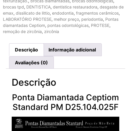
texturização.
,
brocas diamantadas
,
brocas odontológicas
,
brocas tpd
,
DENTISTICA
,
dentistica restauradora
,
desgaste de
emax
,
dissilicato de littio
,
endodontia
,
fragmentos cerâmicos
,
LABORATÓRIO PROTESE
,
melhor preço
,
periodontia
,
Pontas
diamantadas Ceptiom
,
pontas odontológicas
,
PROTESE
,
remoção de zircônia
,
zircônia
Descrição
Informação adicional
Avaliações (0)
Descrição
Ponta Diamantada Ceptiom
Standard PM D25.104.025F