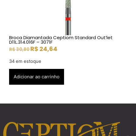
Broca Diamantada Ceptiom Standard Out’let
D11L.314.016F – 3071F
R$
24,64
R$
30,80
34 em estoque
Adicionar ao carrinho