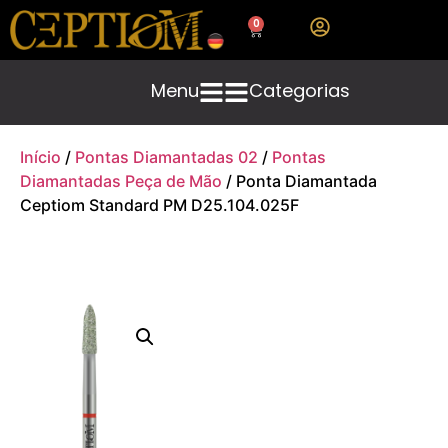
0
Menu
Categorias
Início
/
Pontas Diamantadas 02
/
Pontas
Diamantadas Peça de Mão
/ Ponta Diamantada
Ceptiom Standard PM D25.104.025F