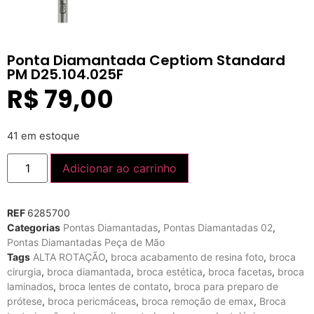
Ponta Diamantada Ceptiom Standard
PM D25.104.025F
R$
79,00
41 em estoque
Adicionar ao carrinho
REF
6285700
Categorias
Pontas Diamantadas
,
Pontas Diamantadas 02
,
Pontas Diamantadas Peça de Mão
Tags
ALTA ROTAÇÃO
,
broca acabamento de resina foto
,
broca
cirurgia
,
broca diamantada
,
broca estética
,
broca facetas
,
broca
laminados
,
broca lentes de contato
,
broca para preparo de
prótese
,
broca pericmáceas
,
broca remoção de emax
,
Broca