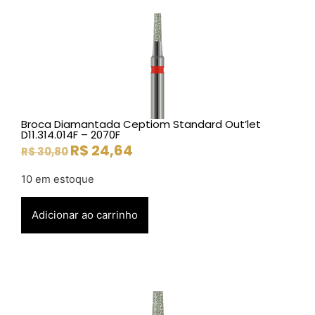
Broca Diamantada Ceptiom Standard Out’let
D11.314.014F – 2070F
R$
24,64
R$
30,80
10 em estoque
Adicionar ao carrinho