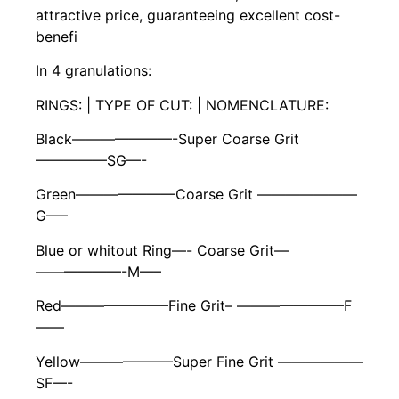
attractive price, guaranteeing excellent cost-
benefi
In 4 granulations:
RINGS: | TYPE OF CUT: | NOMENCLATURE:
Black———————-Super Coarse Grit
—————SG—-
Green———————Coarse Grit ———————
G—–
Blue or whitout Ring—- Coarse Grit—
——————-M—–
Red———————–Fine Grit– ———————–F
——
Yellow——————–Super Fine Grit ——————
SF—-