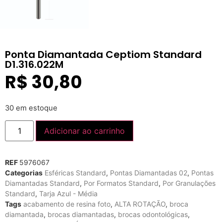
Ponta Diamantada Ceptiom Standard
D1.316.022M
R$
30,80
30 em estoque
Adicionar ao carrinho
REF
5976067
Categorias
Esféricas Standard
,
Pontas Diamantadas 02
,
Pontas
Diamantadas Standard
,
Por Formatos Standard
,
Por Granulações
Standard
,
Tarja Azul - Média
Tags
acabamento de resina foto
,
ALTA ROTAÇÃO
,
broca
diamantada
,
brocas diamantadas
,
brocas odontológicas
,