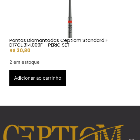
Pontas Diamantadas Ceptiom Standard F
D17CL.314.009F – PERIO SET
R$
30,80
2 em estoque
Adicionar ao carrinho