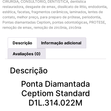
CIRURGIA
,
CONSULTÓRIO
,
DENTISTICA
,
dentistica
restauradora
,
desgaste de emax
,
dissilicato de littio
,
endodontia
,
estética
,
facetas
,
fragmentos cerâmicos
,
laminados
,
lentes de
contato
,
melhor preço
,
para preparo de prótese
,
periodontia
,
Pontas diamantadas Ceptiom
,
pontas odontológicas
,
PROTESE
,
remoção de emax
,
remoção de zircônia
,
zircônia
Descrição
Informação adicional
Avaliações (0)
Descrição
Ponta Diamantada
Ceptiom Standard
D1L.314.022M