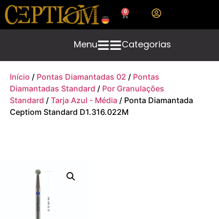
0
Menu
Categorias
Início
/
Pontas Diamantadas 02
/
Pontas
Diamantadas Standard
/
Por Granulações
Standard
/
Tarja Azul - Média
/ Ponta Diamantada
Ceptiom Standard D1.316.022M