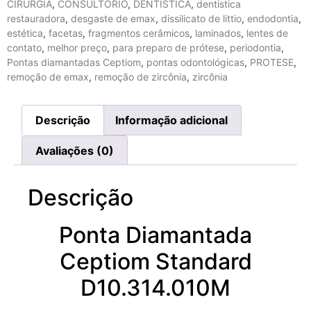
CIRURGIA
,
CONSULTÓRIO
,
DENTISTICA
,
dentistica
restauradora
,
desgaste de emax
,
dissilicato de littio
,
endodontia
,
estética
,
facetas
,
fragmentos cerâmicos
,
laminados
,
lentes de
contato
,
melhor preço
,
para preparo de prótese
,
periodontia
,
Pontas diamantadas Ceptiom
,
pontas odontológicas
,
PROTESE
,
remoção de emax
,
remoção de zircônia
,
zircônia
Descrição
Informação adicional
Avaliações (0)
Descrição
Ponta Diamantada
Ceptiom Standard
D10.314.010M