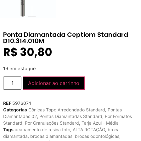
Ponta Diamantada Ceptiom Standard
D10.314.010M
R$
30,80
16 em estoque
Adicionar ao carrinho
REF
5976074
Categorias
Cônicas Topo Arredondado Standard
,
Pontas
Diamantadas 02
,
Pontas Diamantadas Standard
,
Por Formatos
Standard
,
Por Granulações Standard
,
Tarja Azul - Média
Tags
acabamento de resina foto
,
ALTA ROTAÇÃO
,
broca
diamantada
,
brocas diamantadas
,
brocas odontológicas
,