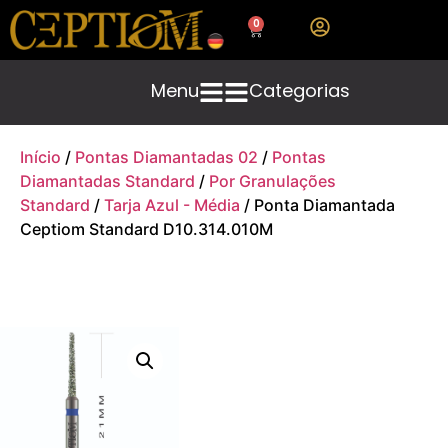
0
Menu
Categorias
Início
/
Pontas Diamantadas 02
/
Pontas
Diamantadas Standard
/
Por Granulações
Standard
/
Tarja Azul - Média
/ Ponta Diamantada
Ceptiom Standard D10.314.010M