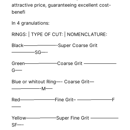
attractive price, guaranteeing excellent cost-
benefi
In 4 granulations:
RINGS: | TYPE OF CUT: | NOMENCLATURE:
Black———————-Super Coarse Grit
—————SG—-
Green———————Coarse Grit ———————
G—–
Blue or whitout Ring—- Coarse Grit—
——————-M—–
Red———————–Fine Grit– ———————–F
——
Yellow——————–Super Fine Grit ——————
SF—-