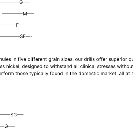
——————G—–
 ———————-M—–
—————-F——
——————–SF—-
s in five different grain sizes, our drills offer superior q
ess nickel, designed to withstand all clinical stresses with
erform those typically found in the domestic market, all at 
————SG—-
——G—–