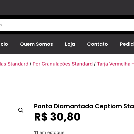
ício
Quem Somos
Loja
Contato
Pedid
das Standard
/
Por Granulações Standard
/
Tarja Vermelha –
Ponta Diamantada Ceptiom Stan
R$
30,80
11 em estoque