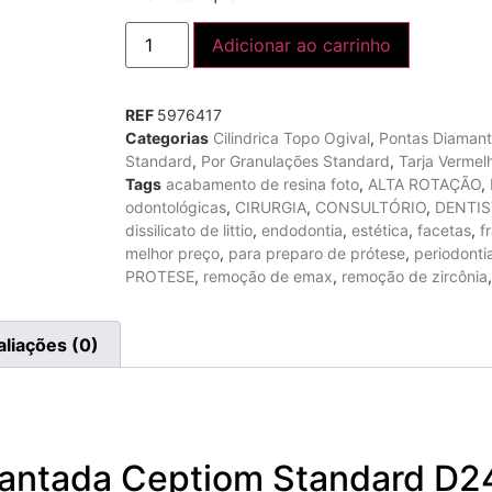
Adicionar ao carrinho
REF
5976417
Categorias
Cilindrica Topo Ogival
,
Pontas Diaman
Standard
,
Por Granulações Standard
,
Tarja Vermel
Tags
acabamento de resina foto
,
ALTA ROTAÇÃO
,
odontológicas
,
CIRURGIA
,
CONSULTÓRIO
,
DENTIS
dissilicato de littio
,
endodontia
,
estética
,
facetas
,
f
melhor preço
,
para preparo de prótese
,
periodonti
PROTESE
,
remoção de emax
,
remoção de zircônia
aliações (0)
antada Ceptiom Standard D2