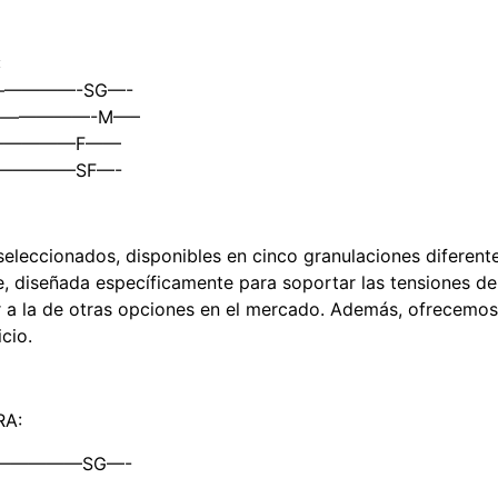
:
o —————-SG—-
 ————————-M—–
———————F——
——————–SF—-
eleccionados, disponibles en cinco granulaciones diferente
, diseñada específicamente para soportar las tensiones del
 a la de otras opciones en el mercado. Además, ofrecemos e
cio.
RA:
so —————SG—-