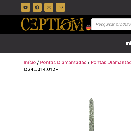
In
Início
/
Pontas Diamantadas
/
Pontas Diamanta
D24L.314.012F