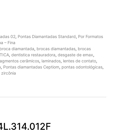
tadas 02
,
Pontas Diamantadas Standard
,
Por Formatos
ha – Fina
broca diamantada
,
brocas diamantadas
,
brocas
TICA
,
dentistica restauradora
,
desgaste de emax
,
ragmentos cerâmicos
,
laminados
,
lentes de contato
,
a
,
Pontas diamantadas Ceptiom
,
pontas odontológicas
,
,
zircônia
4L.314.012F