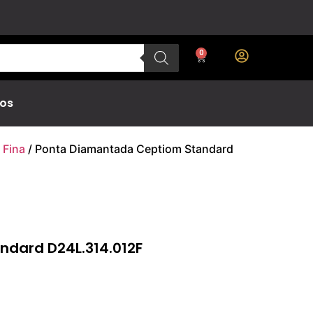
0
os
 Fina
/ Ponta Diamantada Ceptiom Standard
dard D24L.314.012F