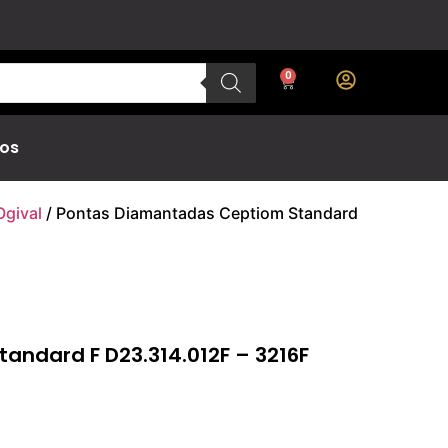
0
os
Ogival
/ Pontas Diamantadas Ceptiom Standard
ndard F D23.314.012F – 3216F