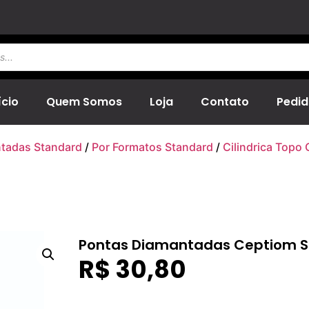
ício
Quem Somos
Loja
Contato
Pedid
tadas Standard
/
Por Formatos Standard
/
Cilindrica Topo 
Pontas Diamantadas Ceptiom Sta
R$
30,80