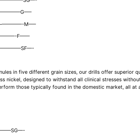
——————G—–
 ———————-M—–
—————-F——
——————–SF—-
s in five different grain sizes, our drills offer superior q
ess nickel, designed to withstand all clinical stresses with
erform those typically found in the domestic market, all at 
————SG—-