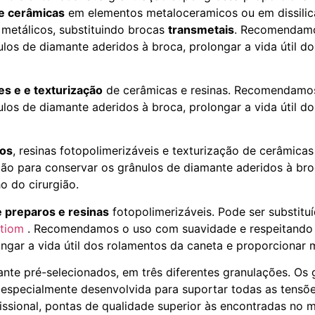
e cerâmicas
em elementos metaloceramicos ou em dissilica
metálicos, substituindo brocas
transmetais
. Recomendam
los de diamante aderidos à broca, prolongar a vida útil d
s e e texturização
de cerâmicas e resinas. Recomendamos
los de diamante aderidos à broca, prolongar a vida útil d
ros
, resinas fotopolimerizáveis e texturização de cerâmic
ão para conservar os grânulos de diamante aderidos à broc
o do cirurgião.
 preparos e resinas
fotopolimerizáveis. Pode ser substitu
ptiom
. Recomendamos o uso com suavidade e respeitando a
ngar a vida útil dos rolamentos da caneta e proporcionar 
ante pré-selecionados, em três diferentes granulações. Os
especialmente desenvolvida para suportar todas as tensões
issional, pontas de qualidade superior às encontradas no 