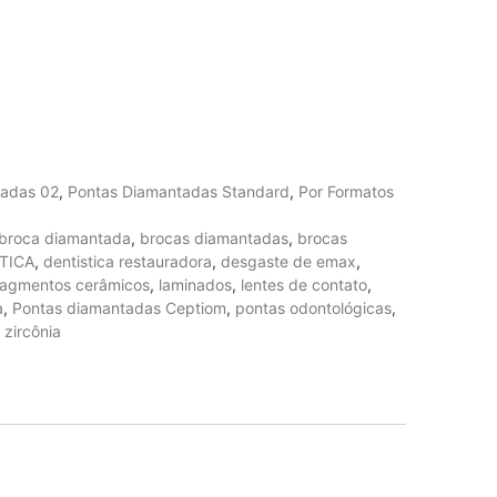
tadas 02
,
Pontas Diamantadas Standard
,
Por Formatos
broca diamantada
,
brocas diamantadas
,
brocas
TICA
,
dentistica restauradora
,
desgaste de emax
,
ragmentos cerâmicos
,
laminados
,
lentes de contato
,
a
,
Pontas diamantadas Ceptiom
,
pontas odontológicas
,
,
zircônia