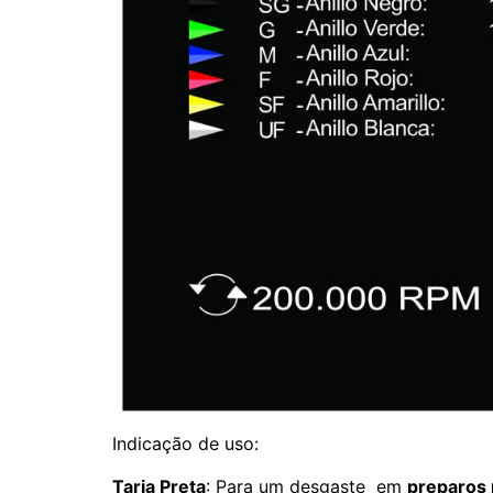
Indicação de uso:
Tarja Preta
: Para um desgaste em
preparos 