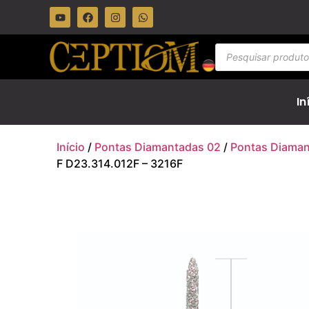
In
Início
/
Pontas Diamantadas 02
/
Pontas Diaman
F D23.314.012F – 3216F