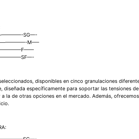
:
o —————-SG—-
 ————————-M—–
———————F——
——————–SF—-
eleccionados, disponibles en cinco granulaciones diferente
, diseñada específicamente para soportar las tensiones del
 a la de otras opciones en el mercado. Además, ofrecemos e
cio.
RA:
so —————SG—-