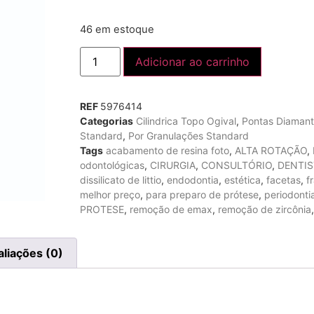
46 em estoque
Adicionar ao carrinho
REF
5976414
Categorias
Cilindrica Topo Ogival
,
Pontas Diaman
Standard
,
Por Granulações Standard
Tags
acabamento de resina foto
,
ALTA ROTAÇÃO
,
odontológicas
,
CIRURGIA
,
CONSULTÓRIO
,
DENTIS
dissilicato de littio
,
endodontia
,
estética
,
facetas
,
f
melhor preço
,
para preparo de prótese
,
periodonti
PROTESE
,
remoção de emax
,
remoção de zircônia
aliações (0)