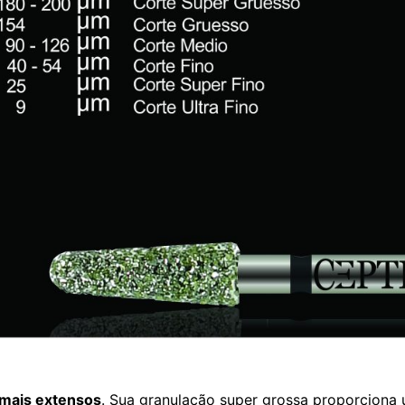
mais extensos
. Sua granulação super grossa proporciona