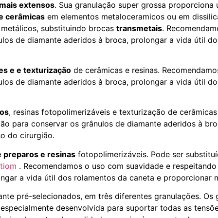
mais extensos
. Sua granulação super grossa proporciona
e cerâmicas
em elementos metaloceramicos ou em dissilica
metálicos, substituindo brocas
transmetais
. Recomendam
los de diamante aderidos à broca, prolongar a vida útil d
s e e texturização
de cerâmicas e resinas. Recomendamos
los de diamante aderidos à broca, prolongar a vida útil d
ros
, resinas fotopolimerizáveis e texturização de cerâmic
ão para conservar os grânulos de diamante aderidos à broc
o do cirurgião.
 preparos e resinas
fotopolimerizáveis. Pode ser substitu
ptiom
. Recomendamos o uso com suavidade e respeitando a
ngar a vida útil dos rolamentos da caneta e proporcionar 
ante pré-selecionados, em três diferentes granulações. Os
especialmente desenvolvida para suportar todas as tensões