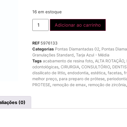
16 em estoque
Adicionar ao carrinho
REF
5976133
Categorias
Pontas Diamantadas 02
,
Pontas Diama
Granulações Standard
,
Tarja Azul - Média
Tags
acabamento de resina foto
,
ALTA ROTAÇÃO
,
odontológicas
,
CIRURGIA
,
CONSULTÓRIO
,
DENTIS
dissilicato de littio
,
endodontia
,
estética
,
facetas
,
f
melhor preço
,
para preparo de prótese
,
periodonti
PROTESE
,
remoção de emax
,
remoção de zircônia
aliações (0)