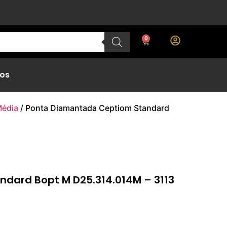
0
os
Média
/ Ponta Diamantada Ceptiom Standard
dard Bopt M D25.314.014M – 3113