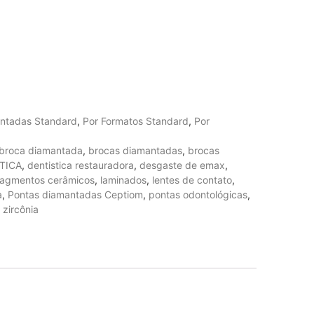
ntadas Standard
,
Por Formatos Standard
,
Por
broca diamantada
,
brocas diamantadas
,
brocas
TICA
,
dentistica restauradora
,
desgaste de emax
,
ragmentos cerâmicos
,
laminados
,
lentes de contato
,
a
,
Pontas diamantadas Ceptiom
,
pontas odontológicas
,
,
zircônia