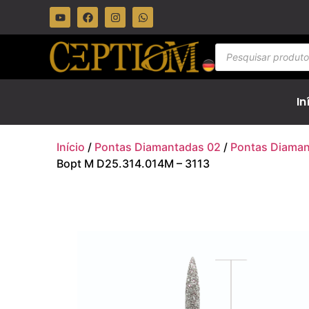
In
Início
/
Pontas Diamantadas 02
/
Pontas Diaman
Bopt M D25.314.014M – 3113