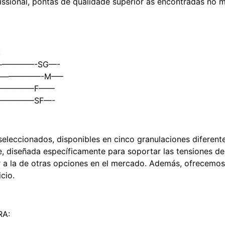
issional, pontas de qualidade superior às encontradas no 
:
o —————-SG—-
 ————————-M—–
———————F——
——————–SF—-
eleccionados, disponibles en cinco granulaciones diferente
, diseñada específicamente para soportar las tensiones del
 a la de otras opciones en el mercado. Además, ofrecemos e
cio.
RA: