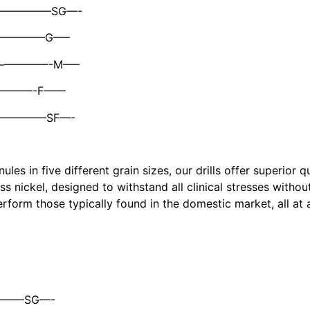
so —————SG—-
——————G—–
 ———————-M—–
—————-F——
——————–SF—-
s in five different grain sizes, our drills offer superior q
ess nickel, designed to withstand all clinical stresses with
erform those typically found in the domestic market, all at 
————SG—-