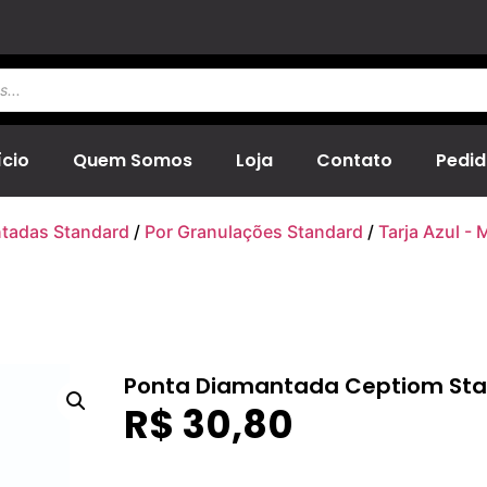
ício
Quem Somos
Loja
Contato
Pedid
tadas Standard
/
Por Granulações Standard
/
Tarja Azul - 
Ponta Diamantada Ceptiom Stan
R$
30,80