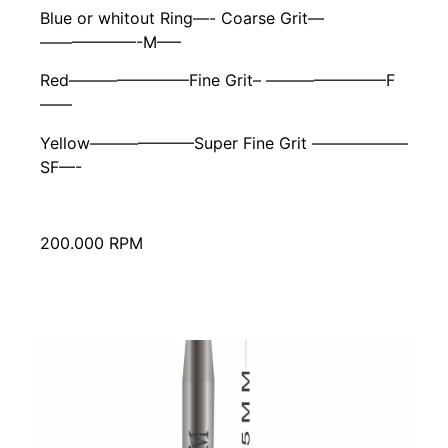
Blue or whitout Ring—- Coarse Grit—
——————-M—–
Red———————–Fine Grit– ———————–F
——
Yellow——————–Super Fine Grit ——————
SF—-
200.000 RPM