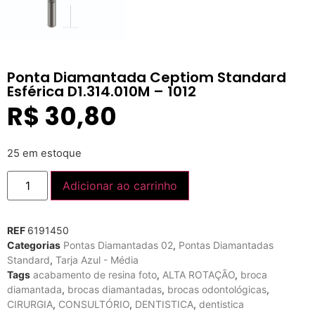
Ponta Diamantada Ceptiom Standard
Esférica D1.314.010M – 1012
R$
30,80
25 em estoque
Adicionar ao carrinho
REF
6191450
Categorias
Pontas Diamantadas 02
,
Pontas Diamantadas
Standard
,
Tarja Azul - Média
Tags
acabamento de resina foto
,
ALTA ROTAÇÃO
,
broca
diamantada
,
brocas diamantadas
,
brocas odontológicas
,
CIRURGIA
,
CONSULTÓRIO
,
DENTISTICA
,
dentistica