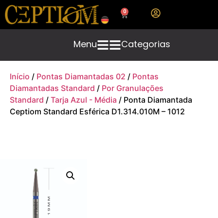
0
Menu
Categorias
Início
/
Pontas Diamantadas 02
/
Pontas
Diamantadas Standard
/
Por Granulações
Standard
/
Tarja Azul - Média
/ Ponta Diamantada
Ceptiom Standard Esférica D1.314.010M – 1012