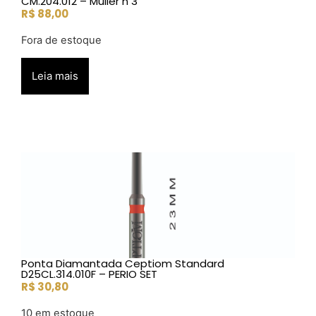
CM.204.012 – Muller n 3
R$
88,00
Fora de estoque
Leia mais
Ponta Diamantada Ceptiom Standard
D25CL.314.010F – PERIO SET
R$
30,80
10 em estoque