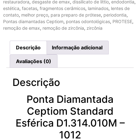
restauradora
,
desgaste de emax
,
dissilicato de littio
,
endodontia
,
estética
,
facetas
,
fragmentos cerâmicos
,
laminados
,
lentes de
contato
,
melhor preço
,
para preparo de prótese
,
periodontia
,
Pontas diamantadas Ceptiom
,
pontas odontológicas
,
PROTESE
,
remoção de emax
,
remoção de zircônia
,
zircônia
Descrição
Informação adicional
Avaliações (0)
Descrição
Ponta Diamantada
Ceptiom Standard
Esférica D1.314.010M –
1012