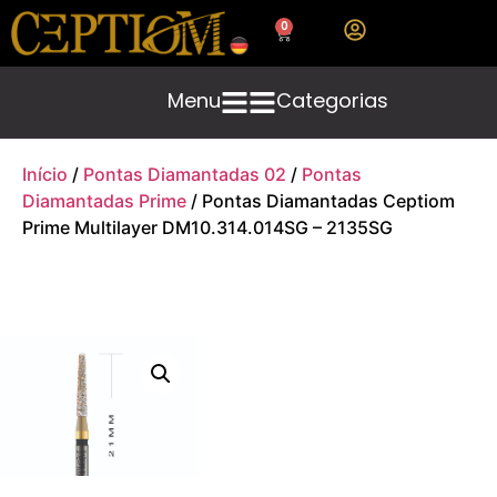
0
Menu
Categorias
Início
/
Pontas Diamantadas 02
/
Pontas
Diamantadas Prime
/ Pontas Diamantadas Ceptiom
Prime Multilayer DM10.314.014SG – 2135SG