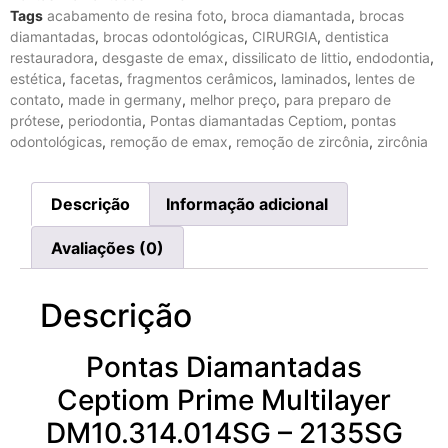
Tags
acabamento de resina foto
,
broca diamantada
,
brocas
diamantadas
,
brocas odontológicas
,
CIRURGIA
,
dentistica
restauradora
,
desgaste de emax
,
dissilicato de littio
,
endodontia
,
estética
,
facetas
,
fragmentos cerâmicos
,
laminados
,
lentes de
contato
,
made in germany
,
melhor preço
,
para preparo de
prótese
,
periodontia
,
Pontas diamantadas Ceptiom
,
pontas
odontológicas
,
remoção de emax
,
remoção de zircônia
,
zircônia
Descrição
Informação adicional
Avaliações (0)
Descrição
Pontas Diamantadas
Ceptiom Prime Multilayer
DM10.314.014SG – 2135SG