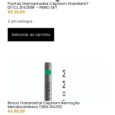
Pontas Diamantadas Ceptiom Standard F
D17CL.314.009F – PERIO SET
R$
30,80
2 em estoque
Adicionar ao carrinho
Broca Transmetal Ceptiom Remoção
Metalocerânica T20G.314.012
R$
88,00