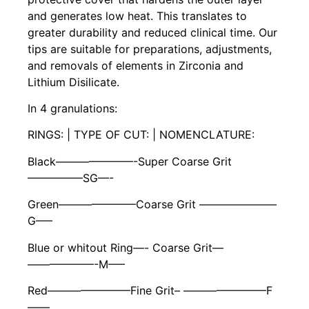
and generates low heat. This translates to
greater durability and reduced clinical time. Our
tips are suitable for preparations, adjustments,
and removals of elements in Zirconia and
Lithium Disilicate.
In 4 granulations:
RINGS: | TYPE OF CUT: | NOMENCLATURE:
Black———————-Super Coarse Grit
—————SG—-
Green———————Coarse Grit ———————
G—–
Blue or whitout Ring—- Coarse Grit—
——————-M—–
Red———————–Fine Grit– ———————–F
——