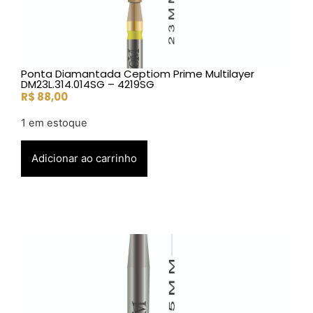
Ponta Diamantada Ceptiom Prime Multilayer
DM23L.314.014SG – 4219SG
R$
88,00
1 em estoque
Adicionar ao carrinho