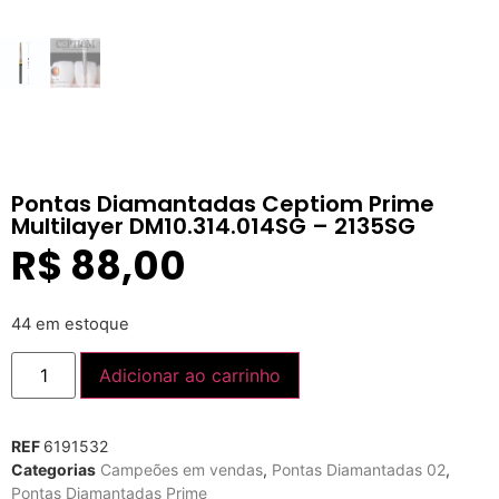
Pontas Diamantadas Ceptiom Prime
Multilayer DM10.314.014SG – 2135SG
R$
88,00
44 em estoque
Adicionar ao carrinho
REF
6191532
Categorias
Campeões em vendas
,
Pontas Diamantadas 02
,
Pontas Diamantadas Prime