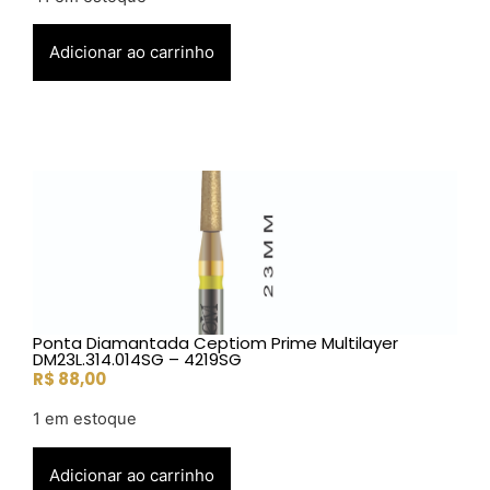
Adicionar ao carrinho
Ponta Diamantada Ceptiom Prime Multilayer
DM23L.314.014SG – 4219SG
R$
88,00
1 em estoque
Adicionar ao carrinho