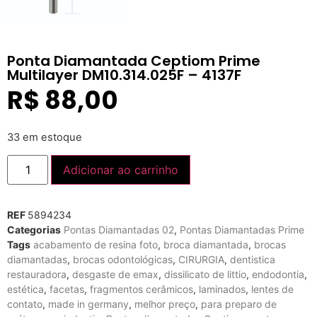
Ponta Diamantada Ceptiom Prime
Multilayer DM10.314.025F – 4137F
R$
88,00
33 em estoque
Adicionar ao carrinho
REF
5894234
Categorias
Pontas Diamantadas 02
,
Pontas Diamantadas Prime
Tags
acabamento de resina foto
,
broca diamantada
,
brocas
diamantadas
,
brocas odontológicas
,
CIRURGIA
,
dentistica
restauradora
,
desgaste de emax
,
dissilicato de littio
,
endodontia
,
estética
,
facetas
,
fragmentos cerâmicos
,
laminados
,
lentes de
contato
,
made in germany
,
melhor preço
,
para preparo de