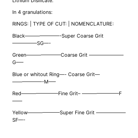
Lithium Disilicate.
In 4 granulations:
RINGS: | TYPE OF CUT: | NOMENCLATURE:
Black———————-Super Coarse Grit
—————SG—-
Green———————Coarse Grit ———————
G—–
Blue or whitout Ring—- Coarse Grit—
——————-M—–
Red———————–Fine Grit– ———————–F
——
Yellow——————–Super Fine Grit ——————
SF—-