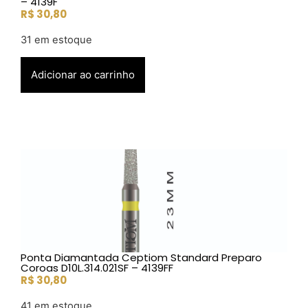
– 4139F
R$
30,80
31 em estoque
Adicionar ao carrinho
Ponta Diamantada Ceptiom Standard Preparo
Coroas D10L.314.021SF – 4139FF
R$
30,80
41 em estoque