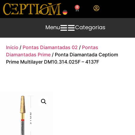
0
Menu
Categorias
Início
/
Pontas Diamantadas 02
/
Pontas
Diamantadas Prime
/ Ponta Diamantada Ceptiom
Prime Multilayer DM10.314.025F – 4137F