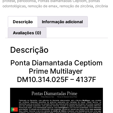
prótese
,
periodontia
,
Pontas diamantadas Ceptiom
,
pontas
odontológicas
,
remoção de emax
,
remoção de zircônia
,
zircônia
Descrição
Informação adicional
Avaliações (0)
Descrição
Ponta Diamantada Ceptiom
Prime Multilayer
DM10.314.025F – 4137F