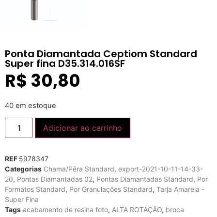
Ponta Diamantada Ceptiom Standard
Super fina D35.314.016SF
R$
30,80
40 em estoque
Adicionar ao carrinho
REF
5978347
Categorias
Chama/Pêra Standard
,
export-2021-10-11-14-33-
20
,
Pontas Diamantadas 02
,
Pontas Diamantadas Standard
,
Por
Formatos Standard
,
Por Granulações Standard
,
Tarja Amarela -
Super Fina
Tags
acabamento de resina foto
,
ALTA ROTAÇÃO
,
broca