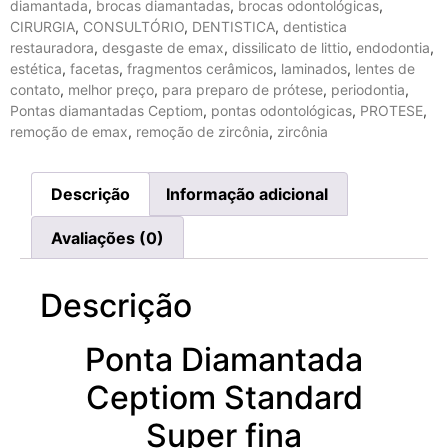
diamantada
,
brocas diamantadas
,
brocas odontológicas
,
CIRURGIA
,
CONSULTÓRIO
,
DENTISTICA
,
dentistica
restauradora
,
desgaste de emax
,
dissilicato de littio
,
endodontia
,
estética
,
facetas
,
fragmentos cerâmicos
,
laminados
,
lentes de
contato
,
melhor preço
,
para preparo de prótese
,
periodontia
,
Pontas diamantadas Ceptiom
,
pontas odontológicas
,
PROTESE
,
remoção de emax
,
remoção de zircônia
,
zircônia
Descrição
Informação adicional
Avaliações (0)
Descrição
Ponta Diamantada
Ceptiom Standard
Super fina