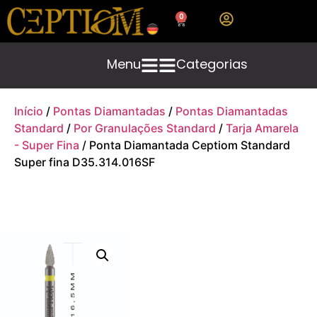
0
Menu
Categorias
Início
/
Pontas Diamantadas
/
Pontas Diamantadas
Standard
/
Por Granulações Standard
/
Tarja Amarela
- Super Fina
/ Ponta Diamantada Ceptiom Standard
Super fina D35.314.016SF