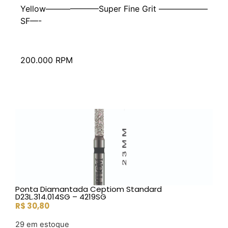
Yellow——————–Super Fine Grit ——————
SF—-
200.000 RPM
Ponta Diamantada Ceptiom Standard
D23L.314.014SG – 4219SG
R$
30,80
29 em estoque