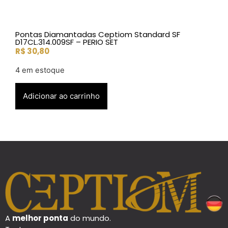
Pontas Diamantadas Ceptiom Standard SF
D17CL.314.009SF – PERIO SET
R$
30,80
4 em estoque
Adicionar ao carrinho
A
melhor ponta
do mundo.