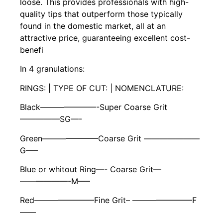
loose. This provides professionals with high-
quality tips that outperform those typically
found in the domestic market, all at an
attractive price, guaranteeing excellent cost-
benefi
In 4 granulations:
RINGS: | TYPE OF CUT: | NOMENCLATURE:
Black———————-Super Coarse Grit
—————SG—-
Green———————Coarse Grit ———————
G—–
Blue or whitout Ring—- Coarse Grit—
——————-M—–
Red———————–Fine Grit– ———————–F
——