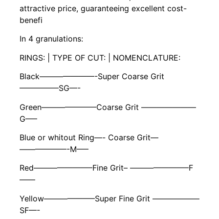
attractive price, guaranteeing excellent cost-
benefi
In 4 granulations:
RINGS: | TYPE OF CUT: | NOMENCLATURE:
Black———————-Super Coarse Grit
—————SG—-
Green———————Coarse Grit ———————
G—–
Blue or whitout Ring—- Coarse Grit—
——————-M—–
Red———————–Fine Grit– ———————–F
——
Yellow——————–Super Fine Grit ——————
SF—-