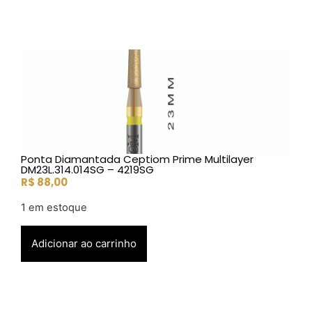
Ponta Diamantada Ceptiom Prime Multilayer
DM23L.314.014SG – 4219SG
R$
88,00
1 em estoque
Adicionar ao carrinho