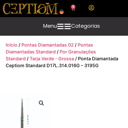
0
Menu
Categorias
Início
/
Pontas Diamantadas 02
/
Pontas
Diamantadas Standard
/
Por Granulações
Standard
/
Tarja Verde - Grossa
/ Ponta Diamantada
Ceptiom Standard D17L.314.016G – 3195G