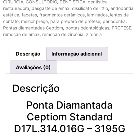
CIRURGIA
,
CONSULTÓRIO
,
DENTISTICA
,
dentistica
restauradora
,
desgaste de emax
,
dissilicato de littio
,
endodontia
,
estética
,
facetas
,
fragmentos cerâmicos
,
laminados
,
lentes de
contato
,
melhor preço
,
para preparo de prótese
,
periodontia
,
Pontas diamantadas Ceptiom
,
pontas odontológicas
,
PROTESE
,
remoção de emax
,
remoção de zircônia
,
zircônia
Descrição
Informação adicional
Avaliações (0)
Descrição
Ponta Diamantada
Ceptiom Standard
D17L.314.016G – 3195G