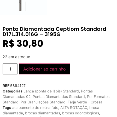
Ponta Diamantada Ceptiom Standard
D17L.314.016G – 3195G
R$
30,80
22 em estoque
Adicionar ao carrinho
REF
5894127
Categorias
Lança (ponta de lápis) Standard
,
Pontas
Diamantadas 02
,
Pontas Diamantadas Standard
,
Por Formatos
Standard
,
Por Granulações Standard
,
Tarja Verde - Grossa
Tags
acabamento de resina foto
,
ALTA ROTAÇÃO
,
broca
diamantada
,
brocas diamantadas
,
brocas odontológicas
,