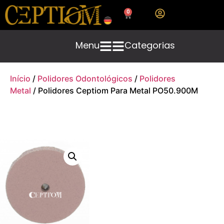
0
Menu
Categorias
Início
/
Polidores Odontológicos
/
Polidores
Metal
/ Polidores Ceptiom Para Metal PO50.900M