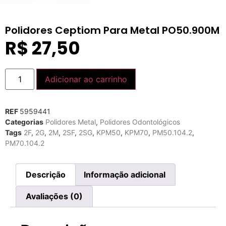
Polidores Ceptiom Para Metal PO50.900M
R$
27,50
Adicionar ao carrinho
REF
5959441
Categorias
Polidores Metal
,
Polidores Odontológicos
Tags
2F
,
2G
,
2M
,
2SF
,
2SG
,
KPM50
,
KPM70
,
PM50.104.2
,
PM70.104.2
Descrição
Informação adicional
Avaliações (0)