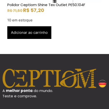
Polidor Ceptiom Shine Tex Outlet PE50.104F
R$
57,20
R$
71,50
10 em estoque
Adicionar ao carrinho
A
melhor ponta
do mundo.
Teste e comprove.