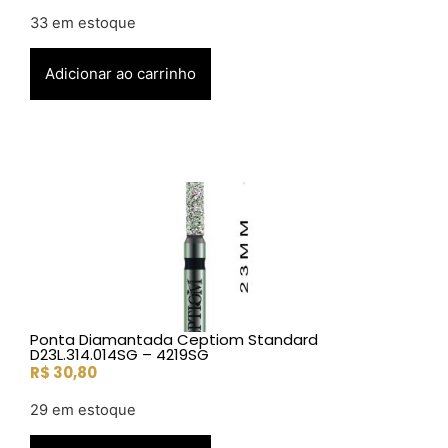
33 em estoque
Adicionar ao carrinho
Ponta Diamantada Ceptiom Standard
D23L.314.014SG – 4219SG
R$
30,80
29 em estoque