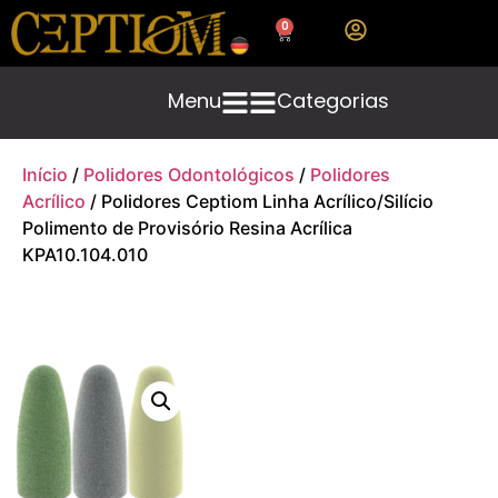
0
Menu
Categorias
Início
/
Polidores Odontológicos
/
Polidores
Acrílico
/ Polidores Ceptiom Linha Acrílico/Silício
Polimento de Provisório Resina Acrílica
KPA10.104.010