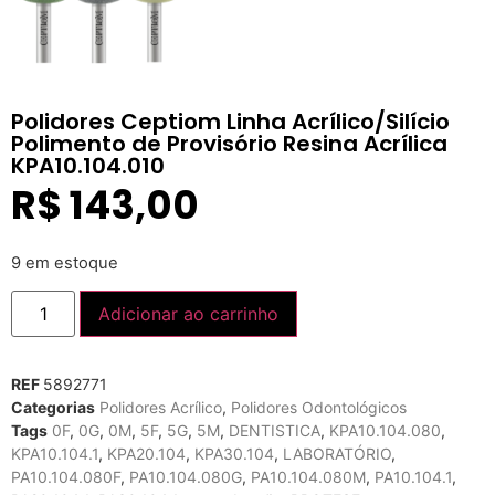
Polidores Ceptiom Linha Acrílico/Silício
Polimento de Provisório Resina Acrílica
KPA10.104.010
R$
143,00
9 em estoque
Adicionar ao carrinho
REF
5892771
Categorias
Polidores Acrílico
,
Polidores Odontológicos
Tags
0F
,
0G
,
0M
,
5F
,
5G
,
5M
,
DENTISTICA
,
KPA10.104.080
,
KPA10.104.1
,
KPA20.104
,
KPA30.104
,
LABORATÓRIO
,
PA10.104.080F
,
PA10.104.080G
,
PA10.104.080M
,
PA10.104.1
,