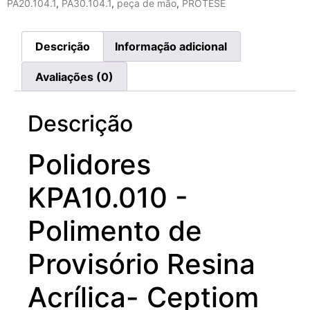
PA20.104.1
,
PA30.104.1
,
peça de mão
,
PROTESE
Descrição
Informação adicional
Avaliações (0)
Descrição
Polidores
KPA10.010 -
Polimento de
Provisório Resina
Acrílica- Ceptiom