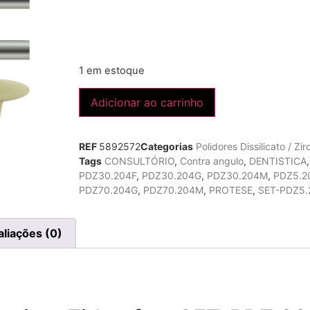
1 em estoque
Adicionar ao carrinho
REF
5892572
Categorias
Polidores Dissilicato / Zi
Tags
CONSULTÓRIO
,
Contra angulo
,
DENTISTICA
PDZ30.204F
,
PDZ30.204G
,
PDZ30.204M
,
PDZ5.2
PDZ70.204G
,
PDZ70.204M
,
PROTESE
,
SET-PDZ5.
aliações (0)