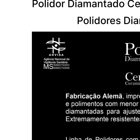
Polidor Diamantado C
Polidores Dia