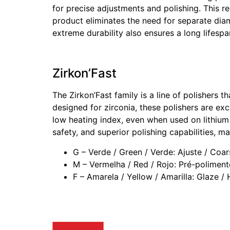
for precise adjustments and polishing. This res
product eliminates the need for separate diam
extreme durability also ensures a long lifespa
Zirkon’Fast
The Zirkon’Fast family is a line of polishers t
designed for zirconia, these polishers are ex
low heating index, even when used on lithium d
safety, and superior polishing capabilities, 
G – Verde / Green / Verde: Ajuste / Coa
M – Vermelha / Red / Rojo: Pré-polimento
F – Amarela / Yellow / Amarilla: Glaze / H