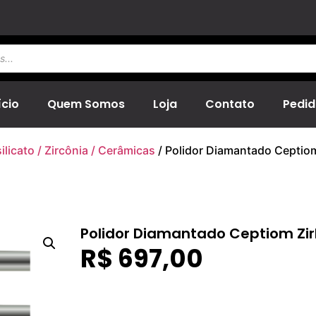
ício
Quem Somos
Loja
Contato
Pedid
ilicato / Zircônia / Cerâmicas
/ Polidor Diamantado Ceptio
Polidor Diamantado Ceptiom Zir
R$
697,00