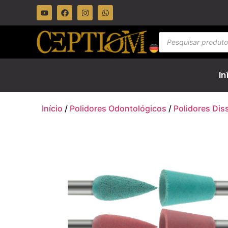
In
Início
/
Polidores Odontológicos
/
Polidores Diss