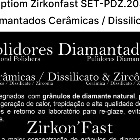
eptiom Zirkonfast SET-PDZ.2
mantados Cerâmicas / Dissilic