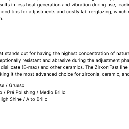
ults in less heat generation and vibration during use, leadin
ond tips for adjustments and costly lab re-glazing, which 
n.
hat stands out for having the highest concentration of natura
ceptionally resistant and abrasive during the adjustment ph
isilicate (E-max) and other ceramics. The Zirkon’Fast line i
making it the most advanced choice for zirconia, ceramic, an
rse / Grueso
 / Pré Polishing / Medio Brillo
igh Shine / Alto Brillo