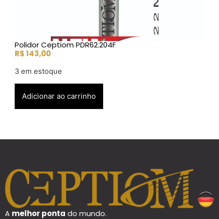
Polidor Ceptiom PDR62.204F
R$
143,00
3 em estoque
Adicionar ao carrinho
A
melhor ponta
do mundo.