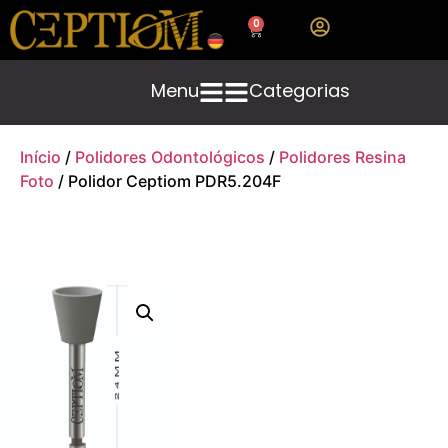
0
Menu
Categorias
Início
/
Polidores Odontológicos
/
Polidores Resina
Foto
/ Polidor Ceptiom PDR5.204F