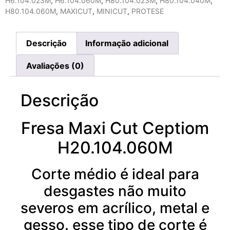
H6.104.023M
,
H6.104.060M
,
H80.104.023M
,
H80.104.040M
,
H80.104.060M
,
MAXICUT
,
MINICUT
,
PROTESE
Descrição
Informação adicional
Avaliações (0)
Descrição
Fresa Maxi Cut Ceptiom
H20.104.060M
Corte médio é ideal para
desgastes não muito
severos em acrílico, metal e
gesso. esse tipo de corte é