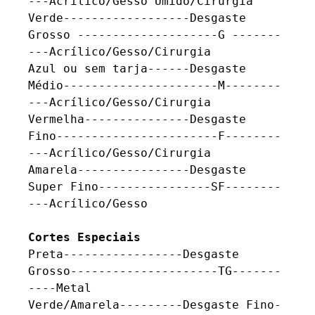
---Acrílico/Gesso Úmido/Cirurgia 

Verde------------------Desgaste 
Grosso --------------------G -------
---Acrílico/Gesso/Cirurgia 

Azul ou sem tarja------Desgaste 
Médio----------------------M--------
---Acrílico/Gesso/Cirurgia 

Vermelha---------------Desgaste 
Fino-----------------------F--------
---Acrílico/Gesso/Cirurgia 

Amarela----------------Desgaste 
Super Fino----------------SF--------
---Acrílico/Gesso 

Cortes Especiais
Preta-----------------Desgaste 
Grosso---------------------TG-------
----Metal

Verde/Amarela---------Desgaste Fino-