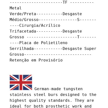
----------------------TF ----------
Metal

Verde/Preta-----------Desgaste 
Médio/Grosso----------------S-------
----Cirurgia/Acrílico

Trifacetada-----------Desgaste 
Grosso ---------------------T-------
----Placa de Polietileno

Serrilhada------------Desgaste Super 
Grosso----------------------------
Retenção em Provisório

 German-made tungsten 
stainless steel burs designed to the 
highest quality standards. They are 
ideal for both prosthetic work and 