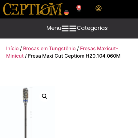
0
Menu
Categorias
Início
/
Brocas em Tungstênio
/
Fresas Maxicut-
Minicut
/ Fresa Maxi Cut Ceptiom H20.104.060M