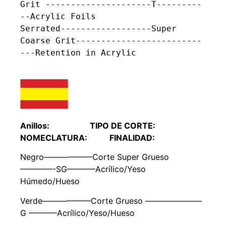
Grit ---------------------T---------
--Acrylic Foils

Serrated------------------Super 
Coarse Grit-------------------------
---Retention in Acrylic

Anillos: TIPO DE CORTE:
NOMECLATURA: FINALIDAD:
Negro——————Corte Super Grueso
————-SG———–Acrílico/Yeso
Húmedo/Hueso
Verde——————Corte Grueso ———————
G ———–Acrílico/Yeso/Hueso