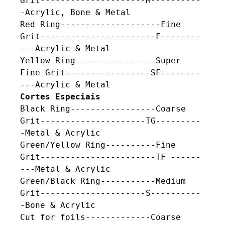
Grit---------------------M----------
-Acrylic, Bone & Metal

Red Ring--------------------Fine 
Grit-----------------------F--------
---Acrylic & Metal

Yellow Ring----------------Super 
Fine Grit-----------------SF--------
Cortes Especiais
Black Ring-----------------Coarse 
Grit---------------------TG---------
-Metal & Acrylic

Green/Yellow Ring----------Fine 
Grit-----------------------TF ------
---Metal & Acrylic

Green/Black Ring-----------Medium 
Grit---------------------S----------
-Bone & Acrylic  

Cut for foils-------------Coarse 