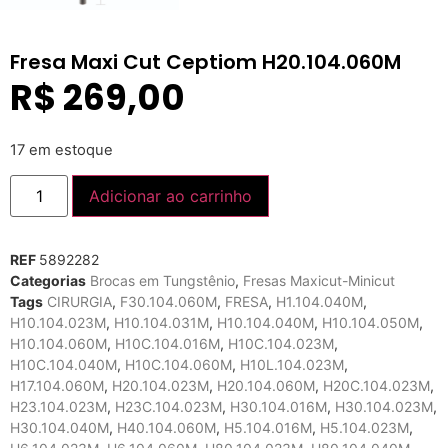
Fresa Maxi Cut Ceptiom H20.104.060M
R$
269,00
17 em estoque
Adicionar ao carrinho
REF
5892282
Categorias
Brocas em Tungstênio
,
Fresas Maxicut-Minicut
Tags
CIRURGIA
,
F30.104.060M
,
FRESA
,
H1.104.040M
,
H10.104.023M
,
H10.104.031M
,
H10.104.040M
,
H10.104.050M
,
H10.104.060M
,
H10C.104.016M
,
H10C.104.023M
,
H10C.104.040M
,
H10C.104.060M
,
H10L.104.023M
,
H17.104.060M
,
H20.104.023M
,
H20.104.060M
,
H20C.104.023M
,
H23.104.023M
,
H23C.104.023M
,
H30.104.016M
,
H30.104.023M
,
H30.104.040M
,
H40.104.060M
,
H5.104.016M
,
H5.104.023M
,