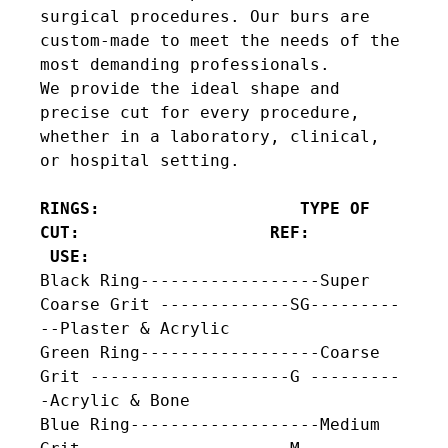
surgical procedures. Our burs are 
custom-made to meet the needs of the 
most demanding professionals.

We provide the ideal shape and 
precise cut for every procedure, 
whether in a laboratory, clinical, 
or hospital setting.

RINGS:                    TYPE OF 
CUT:                   REF:          
 USE:
Black Ring------------------Super 
Coarse Grit -------------SG---------
--Plaster & Acrylic

Green Ring------------------Coarse 
Grit --------------------G ---------
-Acrylic & Bone

Blue Ring-------------------Medium 