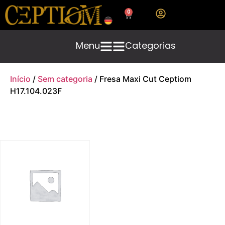
0
Menu
Categorias
Início
/
Sem categoria
/ Fresa Maxi Cut Ceptiom
H17.104.023F