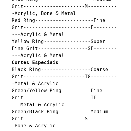
Grit---------------------M----------
-Acrylic, Bone & Metal

Red Ring--------------------Fine 
Grit-----------------------F--------
---Acrylic & Metal

Yellow Ring----------------Super 
Fine Grit-----------------SF--------
Cortes Especiais
Black Ring-----------------Coarse 
Grit---------------------TG---------
-Metal & Acrylic

Green/Yellow Ring----------Fine 
Grit-----------------------TF ------
---Metal & Acrylic

Green/Black Ring-----------Medium 
Grit---------------------S----------
-Bone & Acrylic  
