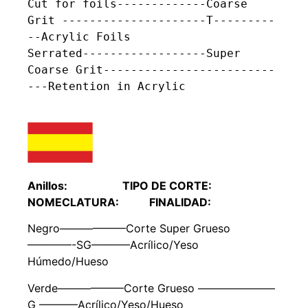
Cut for foils-------------Coarse 
Grit ---------------------T---------
--Acrylic Foils

Serrated------------------Super 
Coarse Grit-------------------------
---Retention in Acrylic

Anillos: TIPO DE CORTE:
NOMECLATURA: FINALIDAD:
Negro——————Corte Super Grueso
————-SG———–Acrílico/Yeso
Húmedo/Hueso
Verde——————Corte Grueso ———————
G ———–Acrílico/Yeso/Hueso