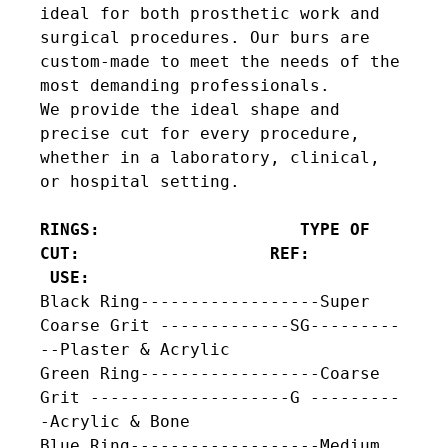
ideal for both prosthetic work and 
surgical procedures. Our burs are 
custom-made to meet the needs of the 
most demanding professionals.

We provide the ideal shape and 
precise cut for every procedure, 
whether in a laboratory, clinical, 
or hospital setting.

RINGS:                    TYPE OF 
CUT:                   REF:          
 USE:
Black Ring------------------Super 
Coarse Grit -------------SG---------
--Plaster & Acrylic

Green Ring------------------Coarse 
Grit --------------------G ---------
-Acrylic & Bone

Blue Ring-------------------Medium 