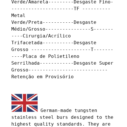
Verde/Amarela---------Desgaste Fino-
----------------------TF ----------
Metal

Verde/Preta-----------Desgaste 
Médio/Grosso----------------S-------
----Cirurgia/Acrílico

Trifacetada-----------Desgaste 
Grosso ---------------------T-------
----Placa de Polietileno

Serrilhada------------Desgaste Super 
Grosso----------------------------
Retenção em Provisório

 German-made tungsten 
stainless steel burs designed to the 
highest quality standards. They are 