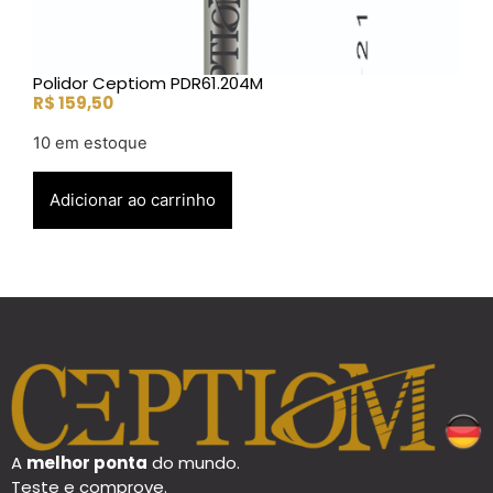
Polidor Ceptiom PDR61.204M
R$
159,50
10 em estoque
Adicionar ao carrinho
A
melhor ponta
do mundo.
Teste e comprove.