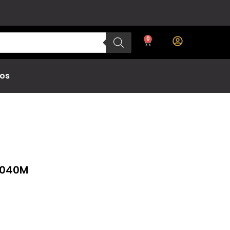
0
os
.040M