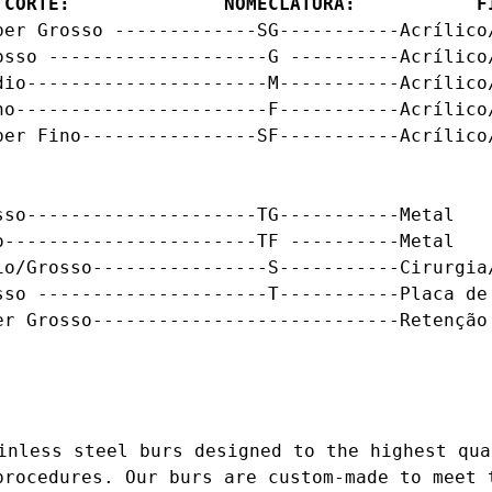
 CORTE:              NOMECLATURA:           F
per Grosso -------------SG-----------Acrílico/
osso --------------------G ----------Acrílico/
dio----------------------M-----------Acrílico/
no-----------------------F-----------Acrílico/
er Fino----------------SF-----------Acrílico/
so---------------------TG-----------Metal

-----------------------TF ----------Metal

io/Grosso----------------S-----------Cirurgia/
sso ---------------------T-----------Placa de 
er Grosso----------------------------Retenção 
inless steel burs designed to the highest qua
procedures. Our burs are custom-made to meet t