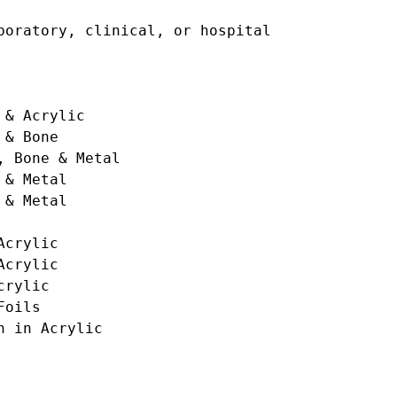
oratory, clinical, or hospital 
& Acrylic

& Bone

 Bone & Metal

& Metal

crylic

crylic

rylic  

oils

 in Acrylic
