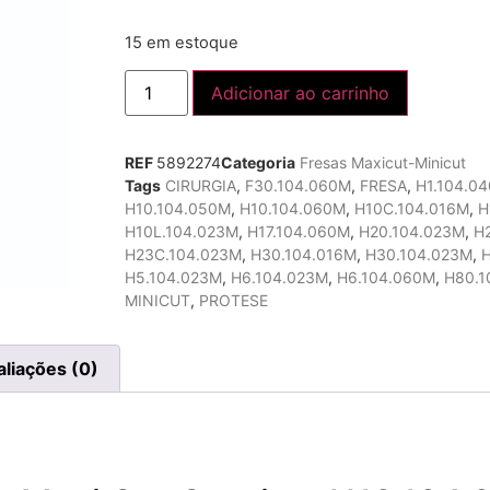
15 em estoque
Adicionar ao carrinho
REF
5892274
Categoria
Fresas Maxicut-Minicut
Tags
CIRURGIA
,
F30.104.060M
,
FRESA
,
H1.104.0
H10.104.050M
,
H10.104.060M
,
H10C.104.016M
,
H
H10L.104.023M
,
H17.104.060M
,
H20.104.023M
,
H
H23C.104.023M
,
H30.104.016M
,
H30.104.023M
,
H5.104.023M
,
H6.104.023M
,
H6.104.060M
,
H80.1
MINICUT
,
PROTESE
aliações (0)