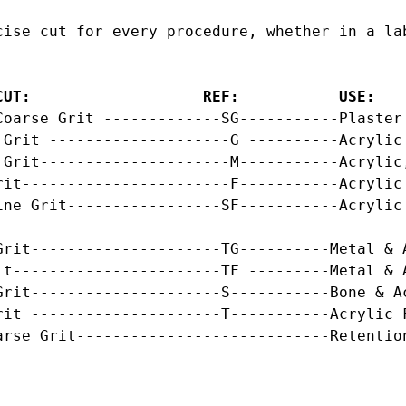
cise cut for every procedure, whether in a lab
CUT:                   REF:           USE:
Coarse Grit -------------SG-----------Plaster 
Grit --------------------G ----------Acrylic 
 Grit---------------------M-----------Acrylic,
rit-----------------------F-----------Acrylic 
rit---------------------TG----------Metal & A
t-----------------------TF ---------Metal & A
Grit---------------------S-----------Bone & Ac
it ---------------------T-----------Acrylic F
arse Grit----------------------------Retention