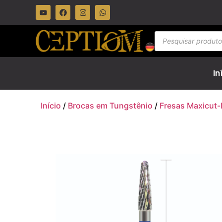
In
Início
/
Brocas em Tungstênio
/
Fresas Maxicut-