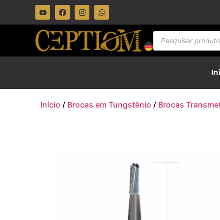
In
Início
/
Brocas em Tungstênio
/
Brocas Transmet