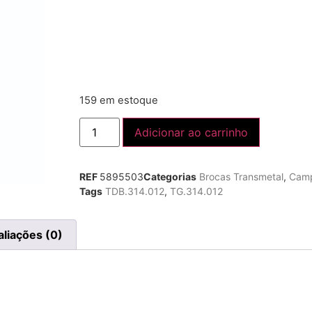
159 em estoque
Adicionar ao carrinho
REF
5895503
Categorias
Brocas Transmetal
,
Camp
Tags
TDB.314.012
,
TG.314.012
aliações (0)