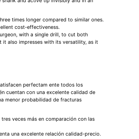
 shank and active tip invisibly and in an
 three times longer compared to similar ones.
ellent cost-effectiveness.
geon, with a single drill, to cut both
t also impresses with its versatility, as it
atisfacen perfectam ente todos los
ién cuentan con una excelente calidad de
una menor probabilidad de fracturas
o tres veces más en comparación con las
enta una excelente relación calidad-precio.