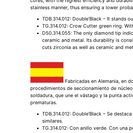
cores, with the highest efficiency and durabili
stainless manner, thus ensuring a lower probab
TDB.314.012: Double’Black – It stands out
TG.314.012: Crow Cutter green ring. With 
D50.314.055: The only diamond tip indicat
ceramic and metal. Its durability is consi
cuts zirconia as well as ceramic and met
Fabricadas en Alemania, en do
procedimientos de seccionamiento de núcleos 
soldadura, que une el vástago y la punta act
prematuras.
TDB.314.012: Double’Black – Se destaca 
similares.
TG.314.012: Con anillo verde. Con una p