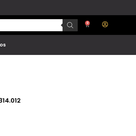
0
os
314.012