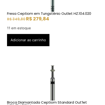
Fresa Ceptiom em Tungstênio Outlet HZ.104.020
R$
279,84
R$
349,80
11 em estoque
Adicionar ao carrinho
Broca Diamantada Ceptiom Standard Out’let