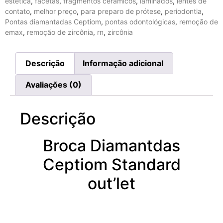
estética
,
facetas
,
fragmentos cerâmicos
,
laminados
,
lentes de
contato
,
melhor preço
,
para preparo de prótese
,
periodontia
,
Pontas diamantadas Ceptiom
,
pontas odontológicas
,
remoção de
emax
,
remoção de zircônia
,
rn
,
zircônia
Descrição
Informação adicional
Avaliações (0)
Descrição
Broca Diamantdas
Ceptiom Standard
out’let