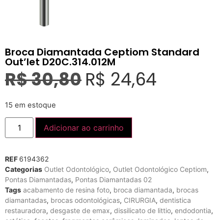
Broca Diamantada Ceptiom Standard
Out’let D20C.314.012M
R$
30,80
R$
24,64
15 em estoque
Adicionar ao carrinho
REF
6194362
Categorias
Outlet Odontológico
,
Outlet Odontológico Ceptiom
,
Pontas Diamantadas
,
Pontas Diamantadas 02
Tags
acabamento de resina foto
,
broca diamantada
,
brocas
diamantadas
,
brocas odontológicas
,
CIRURGIA
,
dentistica
restauradora
,
desgaste de emax
,
dissilicato de littio
,
endodontia
,