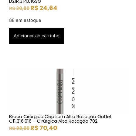
D21R.314.016SG
R$
24,64
R$
30,80
88 em estoque
Adicionar ao carrinho
Broca Cirúrgica Ceptiom Alta Rotação Outlet
C11.316.016 – Cirúrgica Alta Rotação 702
R$
70,40
R$
88,00