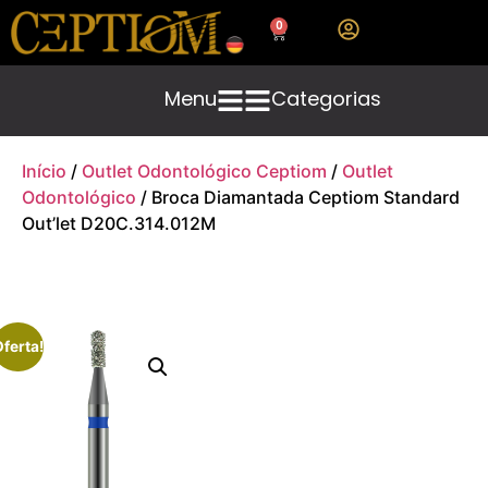
0
Menu
Categorias
Início
/
Outlet Odontológico Ceptiom
/
Outlet
Odontológico
/ Broca Diamantada Ceptiom Standard
Out’let D20C.314.012M
ferta!