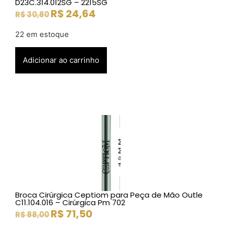
D23C.314.012SG – 2215SG
R$
24,64
R$
30,80
22 em estoque
Adicionar ao carrinho
Broca Cirúrgica Ceptiom para Peça de Mão Outle
C11.104.016 – Cirúrgica Pm 702
R$
71,50
R$
88,00