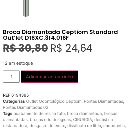
Broca Diamantada Ceptiom Standard
Out’let D16XC.314.016F
R$
30,80
R$
24,64
12 em estoque
Adicionar ao carrinho
REF
6194385
Categorias
Outlet Odontológico Ceptiom
,
Pontas Diamantadas
,
Pontas Diamantadas 02
Tags
acabamento de resina foto
,
broca diamantada
,
brocas
diamantadas
,
brocas odontológicas
,
CIRURGIA
,
dentistica
restauradora
,
desgaste de emax
,
dissilicato de littio
,
endodontia
,