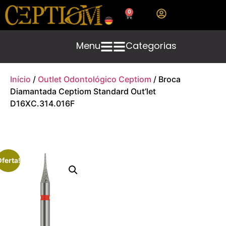
0
Menu
Categorias
Início
/
Outlet Odontológico Ceptiom
/ Broca
Diamantada Ceptiom Standard Out’let
D16XC.314.016F
ferta!