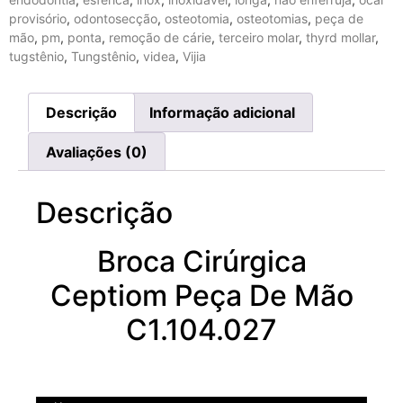
provisório
,
odontosecção
,
osteotomia
,
osteotomias
,
peça de
mão
,
pm
,
ponta
,
remoção de cárie
,
terceiro molar
,
thyrd mollar
,
tugstênio
,
Tungstênio
,
videa
,
Vijia
Descrição
Informação adicional
Avaliações (0)
Descrição
Broca Cirúrgica
Ceptiom Peça De Mão
C1.104.027