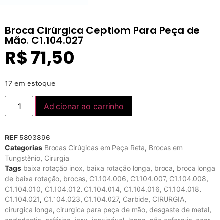
Broca Cirúrgica Ceptiom Para Peça de
Mão. C1.104.027
R$
71,50
17 em estoque
Adicionar ao carrinho
REF
5893896
Categorias
Brocas Cirúgicas em Peça Reta
,
Brocas em
Tungstênio
,
Cirurgia
Tags
baixa rotação inox
,
baixa rotação longa
,
broca
,
broca longa
de baixa rotação
,
brocas
,
C1.104.006
,
C1.104.007
,
C1.104.008
,
C1.104.010
,
C1.104.012
,
C1.104.014
,
C1.104.016
,
C1.104.018
,
C1.104.021
,
C1.104.023
,
C1.104.027
,
Carbide
,
CIRURGIA
,
cirurgica longa
,
cirurgica para peça de mão
,
desgaste de metal
,
endodontia
,
esférica
,
inox
,
inoxidável
,
longa
,
não enferruja
,
ocar