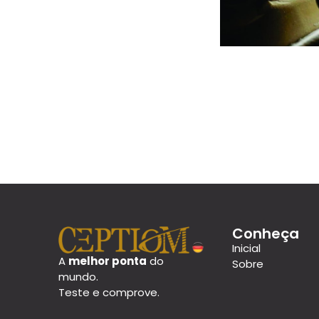
Conheça
Inicial
A
melhor ponta
do
Sobre
mundo.
Teste e comprove.