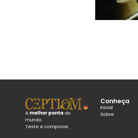
Conheça
Inicial
A
melhor ponta
do
Sobre
mundo.
Teste e comprove.